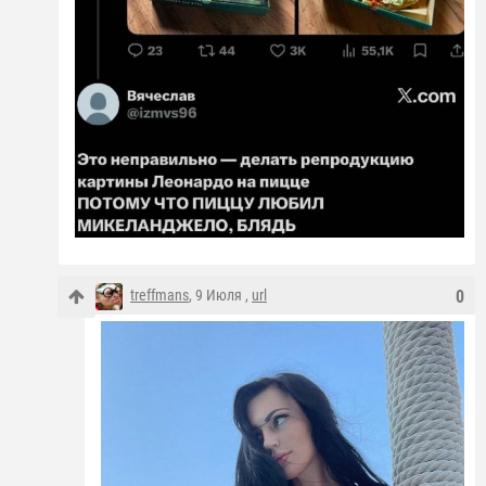
treffmans
, 9 Июля ,
url
0