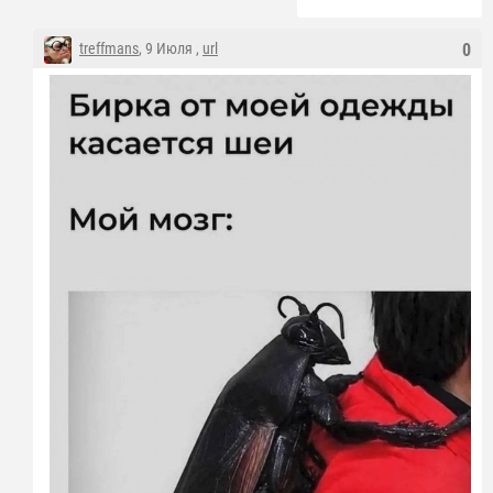
treffmans
, 9 Июля ,
url
0