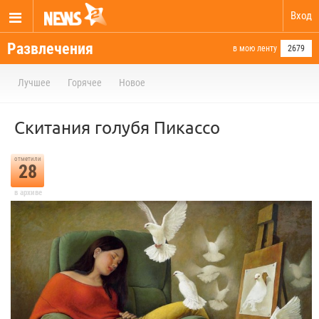
Вход
Развлечения
в мою ленту
2679
Лучшее
Горячее
Новое
Скитания голубя Пикассо
отметили
28
в архиве