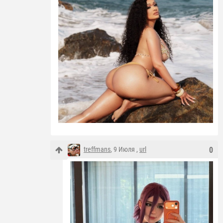
treffmans
, 9 Июля ,
url
0