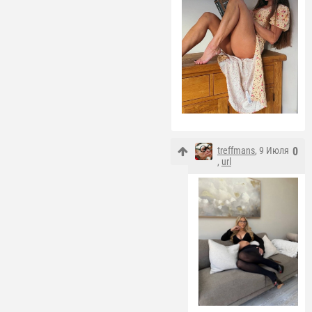
treffmans
, 9 Июля
0
,
url