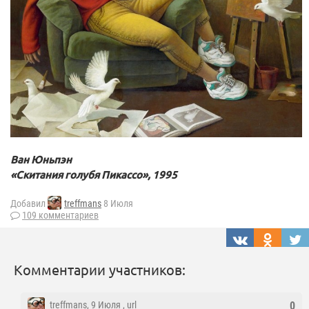
Ван Юньпэн
«Скитания голубя Пикассо», 1995
Добавил
treffmans
8 Июля
109 комментариев
Комментарии участников:
treffmans
, 9 Июля ,
url
0