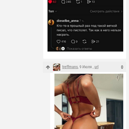
treffmans
, 9 Июля ,
url
0