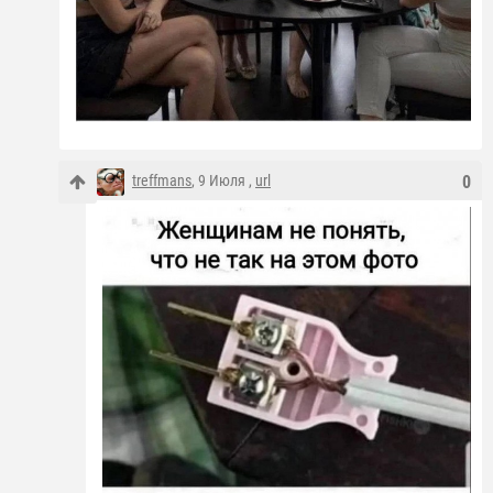
treffmans
, 9 Июля ,
url
0