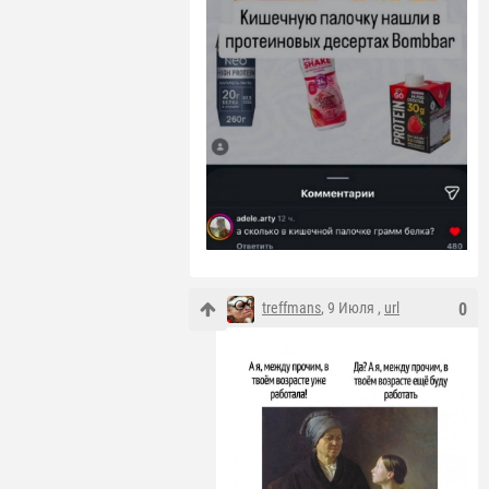
treffmans
, 9 Июля ,
url
0