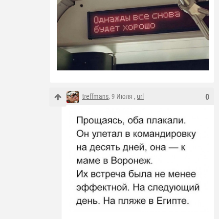
treffmans
, 9 Июля ,
url
0