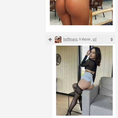
treffmans
, 9 Июля ,
url
0