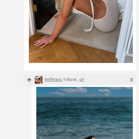
treffmans
, 9 Июля ,
url
0