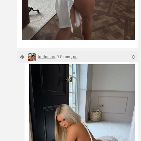
treffmans
, 9 Июля ,
url
0