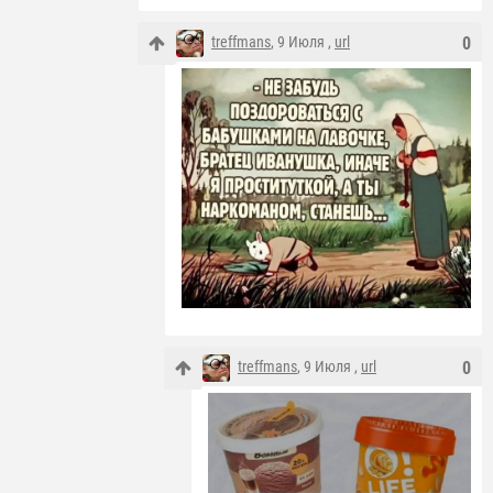
treffmans
, 9 Июля ,
url
0
treffmans
, 9 Июля ,
url
0