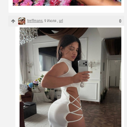
treffmans
, 9 Июля ,
url
0