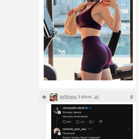
treffmans
, 9 Июля ,
url
0