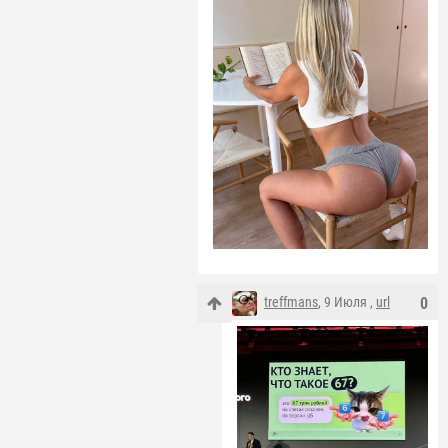
treffmans
, 9 Июля ,
url
0