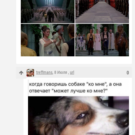
treffmans
, 8 Июля ,
url
0