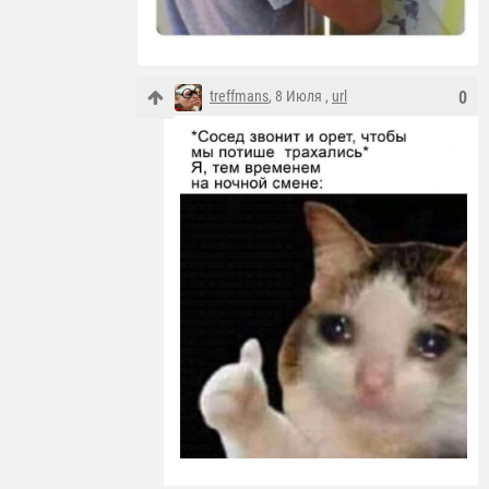
treffmans
, 8 Июля ,
url
0