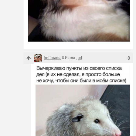
treffmans
, 8 Июля ,
url
0