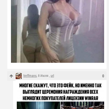
treffmans
, 8 Июля ,
url
0