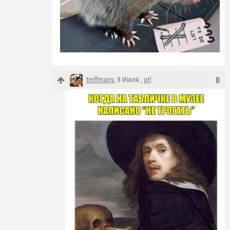
treffmans
, 8 Июля ,
url
0