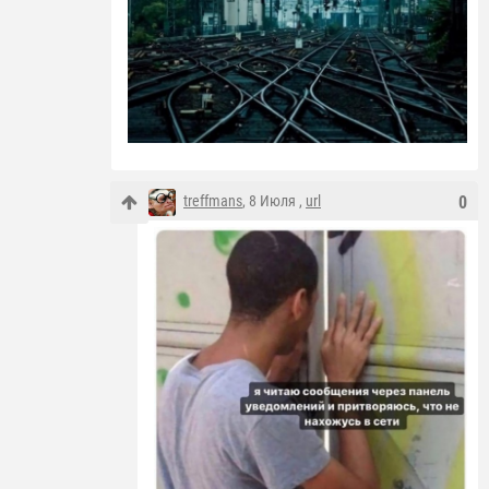
treffmans
, 8 Июля ,
url
0