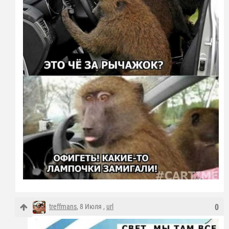
treffmans
, 8 Июля ,
url
0