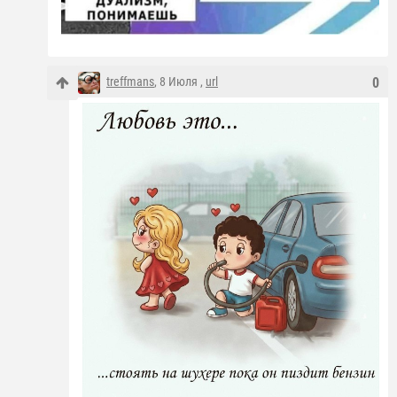
treffmans
, 8 Июля ,
url
0