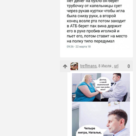
treffmans
, 8 Июля ,
url
0