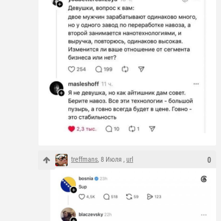
treffmans
, 8 Июля ,
url
0