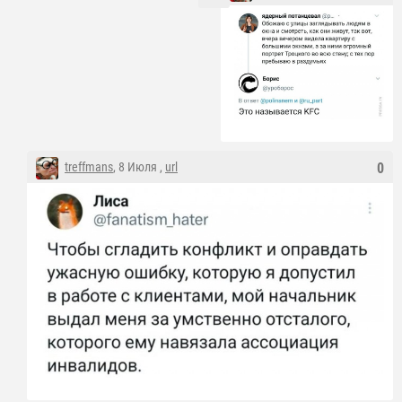
treffmans
, 8 Июля ,
url
0