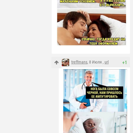
treffmans
, 8 Июля ,
url
+1