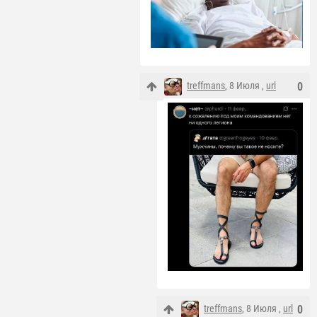
treffmans
, 8 Июля ,
url
0
treffmans
, 8 Июля ,
url
0