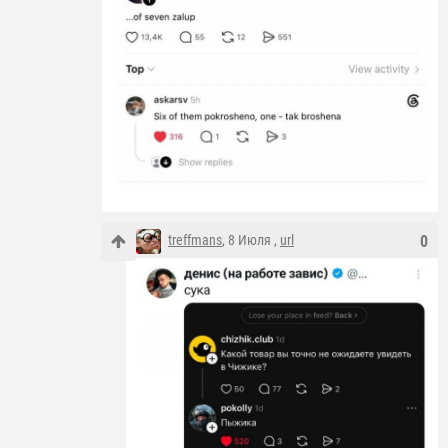
treffmans
, 8 Июля ,
url
0