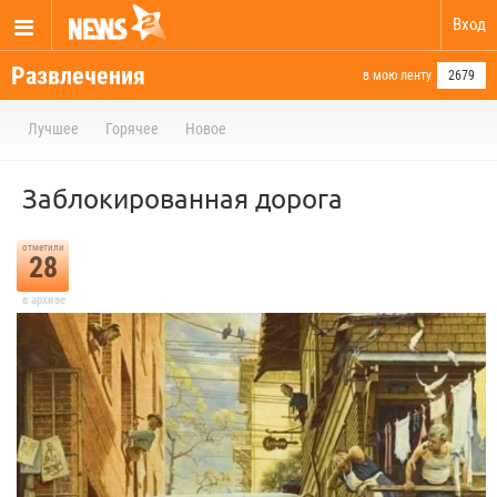
Вход
Развлечения
в мою ленту
2679
Лучшее
Горячее
Новое
Заблокированная дорога
отметили
28
в архиве