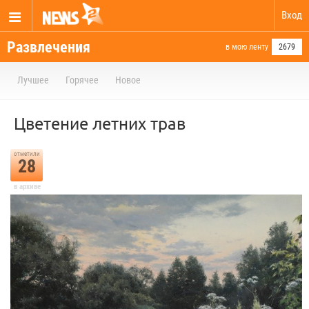
Вход
Развлечения
в мою ленту
2679
Лучшее
Горячее
Новое
Цветение летних трав
отметили
28
в архиве