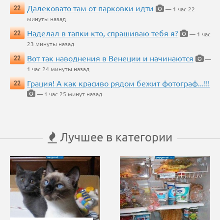
Далековато там от парковки идти
22
— 1 час 22
минуты назад
Наделал в тапки кто, спрашиваю тебя я?
22
— 1 час
23 минуты назад
Вот так наводнения в Венеции и начинаются
22
—
1 час 24 минуты назад
Грация! А как красиво рядом бежит фотограф...!!!
22
— 1 час 25 минут назад
Лучшее в категории