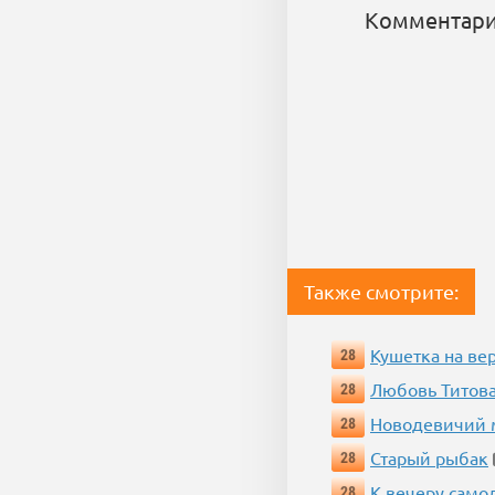
Комментари
Также смотрите:
Кушетка на ве
28
Любовь Титова
28
Новодевичий м
28
Старый рыбак
28
К вечеру само
28