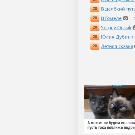
В далёкий пут
28
В Гомеле
28
— 2
Sergey Oussik
28
Юлия Дубини
28
Летняя сказка
28
А может не будем его лов
пусть тока поближе подо