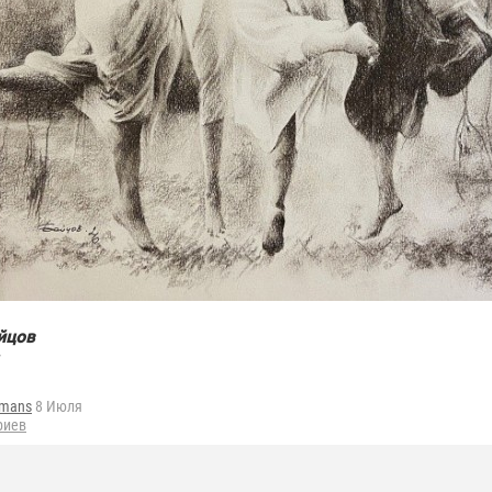
йцов
fmans
8 Июля
риев