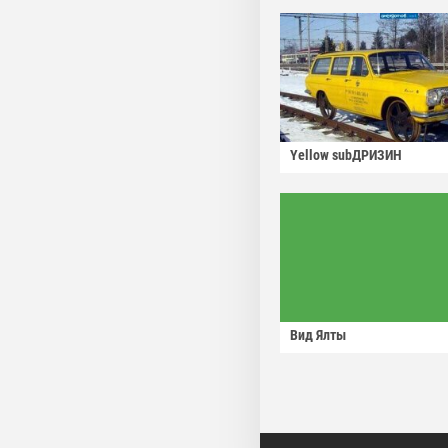
Yellow subДРИЗИН
Вид Ялты