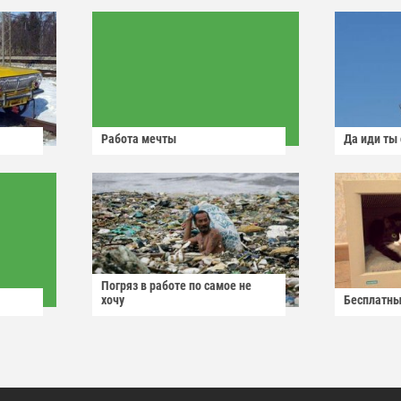
Работа мечты
Да иди ты
Погряз в работе по самое не
хочу
Бесплатны