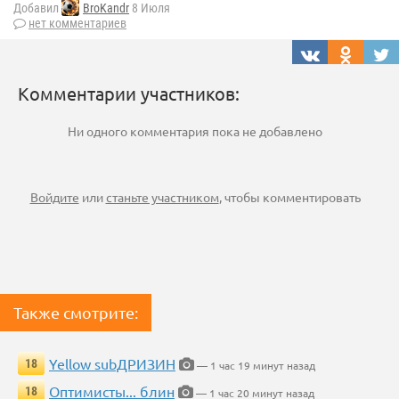
Добавил
BroKandr
8 Июля
нет комментариев
Комментарии участников:
Ни одного комментария пока не добавлено
Войдите
или
станьте участником
, чтобы комментировать
Также смотрите:
Yellow subДРИЗИН
18
— 1 час 19 минут назад
Оптимисты... блин
18
— 1 час 20 минут назад