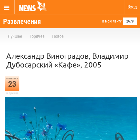
Вход
Развлечения
в мою ленту
2679
Лучшее
Горячее
Новое
Александр Виноградов, Владимир
Дубосарский «Кафе», 2005
отметили
23
в архиве