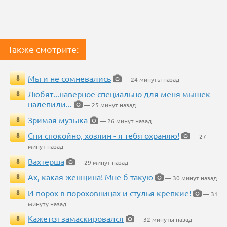
Также смотрите:
Мы и не сомневались
8
— 24 минуты назад
Любят...наверное специально для меня мышек
8
налепили...
— 25 минут назад
Зримая музыка
8
— 26 минут назад
Спи спокойно, хозяин - я тебя охраняю!
8
— 27
минут назад
Вахтерша
8
— 29 минут назад
Ах, какая женщина! Мне б такую
8
— 30 минут назад
И порох в пороховницах и стулья крепкие!
8
— 31
минуту назад
Кажется замаскировался
8
— 32 минуты назад