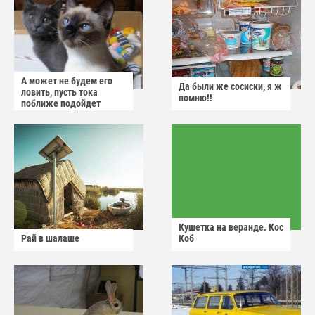
А может не будем его
Да были же сосиски, я ж
ловить, пусть тока
помню!!
поближе подойдет
Кушетка на веранде. Кос
Рай в шалаше
Коб