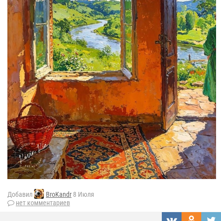
Добавил
BroKandr
8 Июля
нет комментариев