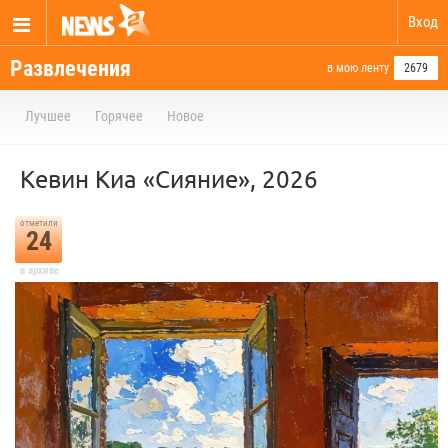
Вход
Развлечения
в мою ленту
2679
Лучшее
Горячее
Новое
Кевин Киа «Сияние», 2026
отметили
24
в архиве