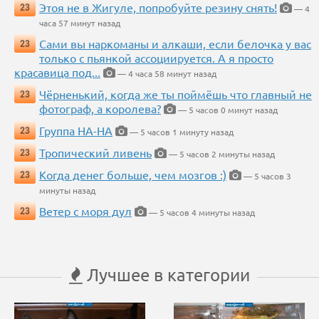
Этоя не в Жигуле, попробуйте резину снять!
23
— 4
часа 57 минут назад
Сами вы наркоманы и алкаши, если белочка у вас
23
только с пьянкой ассоциируется. А я просто
красавица под...
— 4 часа 58 минут назад
Чёрненький, когда же ты поймёшь что главный не
23
фотограф, а королева?
— 5 часов 0 минут назад
Группа НА-НА
23
— 5 часов 1 минуту назад
Тропический ливень
23
— 5 часов 2 минуты назад
Когда денег больше, чем мозгов :)
23
— 5 часов 3
минуты назад
Ветер с моря дул
23
— 5 часов 4 минуты назад
Лучшее в категории