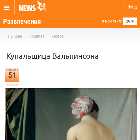
Вход
Развлечения
в мою ленту
2679
Лучшее
Горячее
Новое
Купальщица Вальпинсона
отметили
51
в архиве