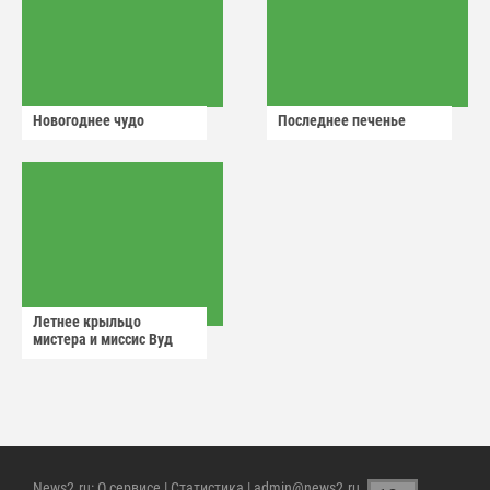
Новогоднее чудо
Последнее печенье
Летнее крыльцо
мистера и миссис Вуд
News2.ru
:
О сервисе
|
Статистика
| admin@news2.ru