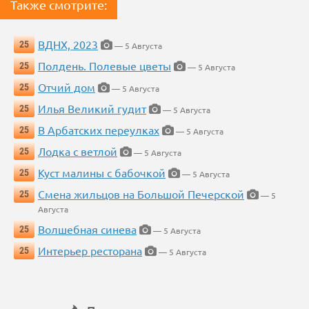
Также смотрите:
ВДНХ, 2023
25
— 5 Августа
Полдень. Полевые цветы
25
— 5 Августа
Отчий дом
25
— 5 Августа
Илья Великий гудит
25
— 5 Августа
В Арбатских переулках
25
— 5 Августа
Лодка с ветлой
25
— 5 Августа
Куст малины с бабочкой
25
— 5 Августа
Смена жильцов на Большой Печерской
25
— 5
Августа
Волшебная синева
25
— 5 Августа
Интерьер ресторана
25
— 5 Августа