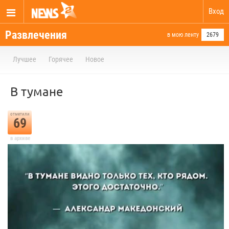
Вход
Развлечения
в мою ленту
2679
Лучшее
Горячее
Новое
В тумане
отметили
69
в архиве