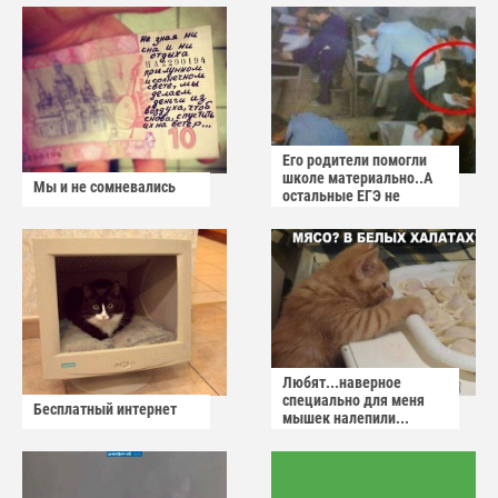
Его родители помогли
школе материально..А
Мы и не сомневались
остальные ЕГЭ не
сдадут
Любят...наверное
специально для меня
Бесплатный интернет
мышек налепили...