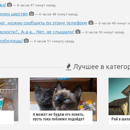
ка!
— 6 часов 47 минут назад
мном царстве
— 6 часов 48 минут назад
рог, можно сообщить по этому телефону
— 6 часов 49 минут н
ности?.. А-а-а... Нет, не слышали!
— 6 часов 50 минут назад
победишь!
— 6 часов 51 минуту назад
Лучшее в катего
А может не будем его ловить,
пусть тока поближе подойдет
Рай в шал