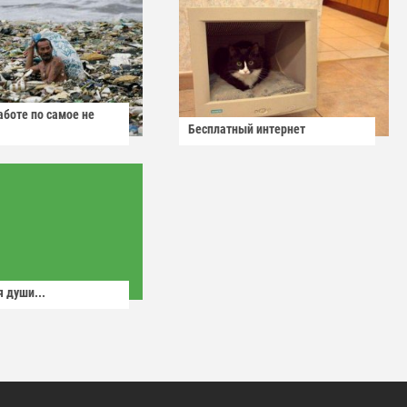
аботе по самое не
Бесплатный интернет
 души...