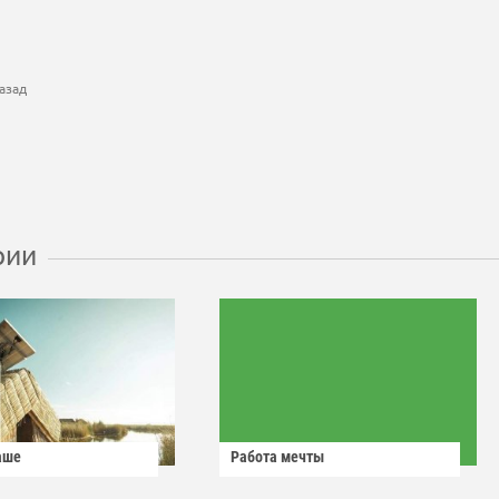
азад
рии
аше
Работа мечты