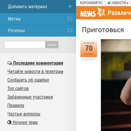
КОРОНАВИРУС
НОВОСТИ
Добавить материал
Развлеч
Метки
Приготовься
Регионы
отметили
70
человек
в архиве
Последние комментарии
Читайте новости в телеграм
Сообщить об ошибке
Топ сайтов
Забаненные участники
Правила
Частые вопросы
Ночная тема