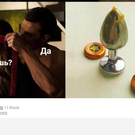
tte
17 Июня
риев