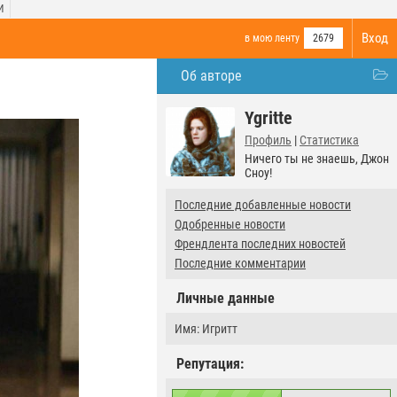
И
Вход
в мою ленту
2679
Об авторе
Ygritte
Профиль
|
Статистика
Ничего ты не знаешь, Джон
Сноу!
Последние добавленные новости
Одобренные новости
Френдлента последних новостей
Последние комментарии
Личные данные
Имя: Игритт
Репутация: