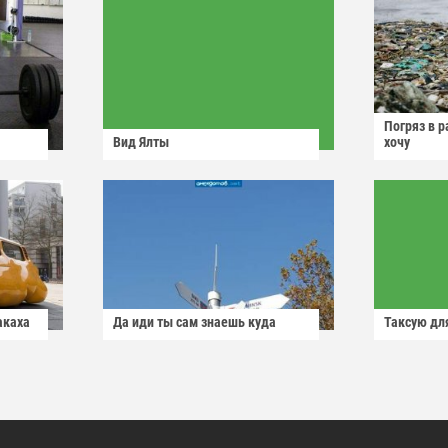
Погряз в р
Вид Ялты
хочу
акаха
Да иди ты сам знаешь куда
Таксую для