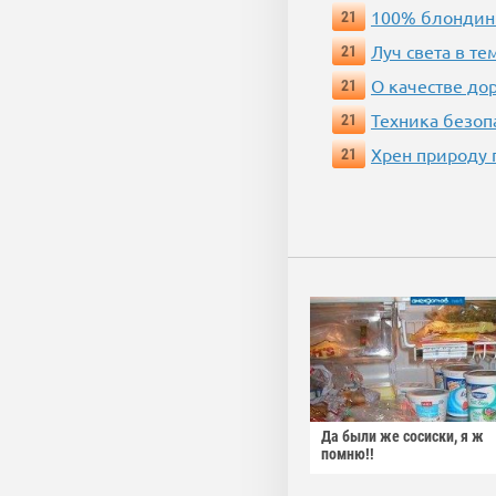
100% блондин
21
Луч света в те
21
О качестве до
21
Техника безопас
21
Хрен природу 
21
Да были же сосиски, я ж
помню!!