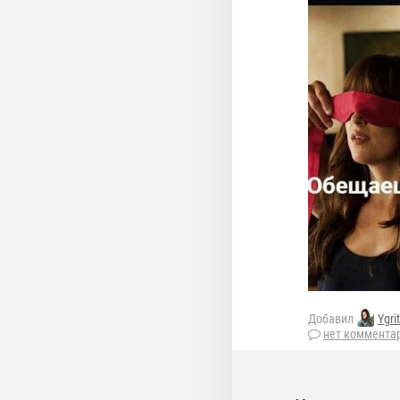
Добавил
Ygri
нет коммента