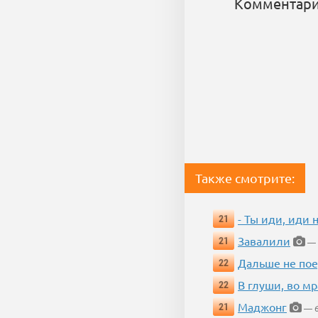
Комментари
Также смотрите:
- Ты иди, иди 
21
Завалили
21
— 
Дальше не пое
22
В глуши, во мр
22
Маджонг
21
— 6