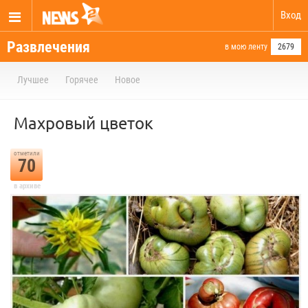
Вход
Развлечения
в мою ленту
2679
Лучшее
Горячее
Новое
Махровый цветок
отметили
70
в архиве