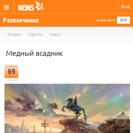
Вход
Развлечения
в мою ленту
2679
Лучшее
Горячее
Новое
Медный всадник
отметили
69
в архиве