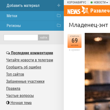
КОРОНАВИРУС
НОВОСТИ
Добавить материал
Развлеч
Метки
Младенец-энт
Регионы
отметили
69
человек
в архиве
Последние комментарии
Читайте новости в телеграм
Сообщить об ошибке
Топ сайтов
Забаненные участники
Правила
Частые вопросы
Ночная тема