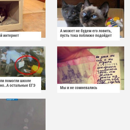
А может не будем его ловить,
й интернет
пусть тока поближе подойдет
ели помогли школе
но..А остальные ЕГЭ
Мы и не сомневались