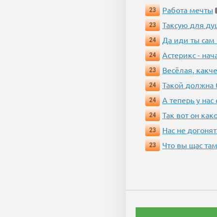
Работа мечты
23
Таксую для душ
23
Да иди ты сам
24
Астерикс - нач
24
Весёлая, какч
23
Такой должна 
24
А теперь у нас
24
Так вот он ка
24
Нас не догонят
23
Что вы щас там
23