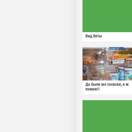
Вид Ялты
Да были же сосиски, я ж
помню!!