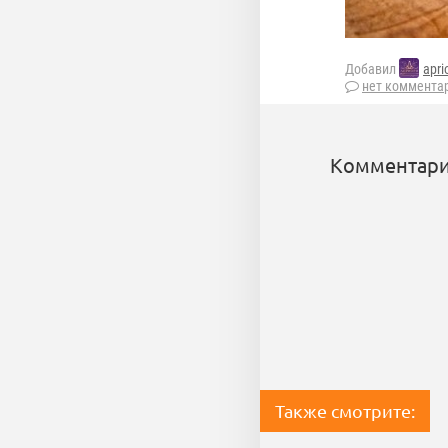
Добавил
apri
нет коммента
Комментари
Также смотрите: