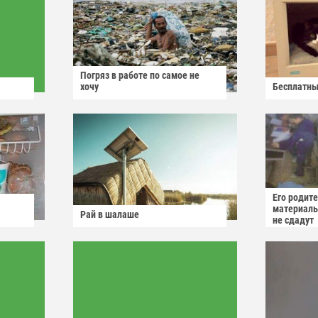
Погряз в работе по самое не
хочу
Бесплатны
Его родит
материаль
Рай в шалаше
не сдадут