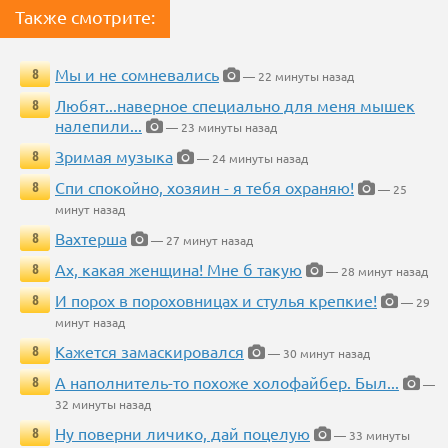
Также смотрите:
Мы и не сомневались
8
— 22 минуты назад
Любят...наверное специально для меня мышек
8
налепили...
— 23 минуты назад
Зримая музыка
8
— 24 минуты назад
Спи спокойно, хозяин - я тебя охраняю!
8
— 25
минут назад
Вахтерша
8
— 27 минут назад
Ах, какая женщина! Мне б такую
8
— 28 минут назад
И порох в пороховницах и стулья крепкие!
8
— 29
минут назад
Кажется замаскировался
8
— 30 минут назад
А наполнитель-то похоже холофайбер. Был...
8
—
32 минуты назад
Ну поверни личико, дай поцелую
8
— 33 минуты