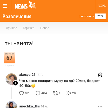
Вход
Развлечения
в мою ленту
2679
Лучшее
Горячее
Новое
ты нанята!
отметили
67
в архиве