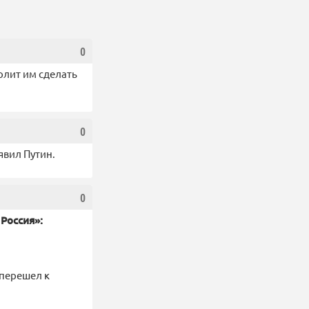
0
волит им сделать
0
явил Путин.
0
Россия»:
 перешел к