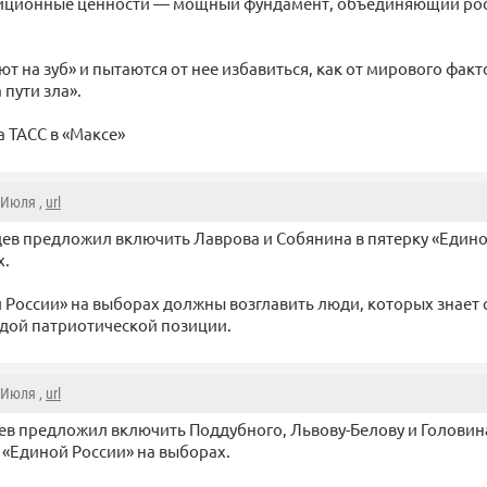
диционные ценности — мощный фундамент, объединяющий ро
т на зуб» и пытаются от нее избавиться, как от мирового фак
 пути зла».
 ТАСС в «Максе»
2 Июля ,
url
ев предложил включить Лаврова и Собянина в пятерку «Едино
х.
 России» на выборах должны возглавить люди, которых знает 
рдой патриотической позиции.
2 Июля ,
url
в предложил включить Поддубного, Львову-Белову и Головина 
 «Единой России» на выборах.