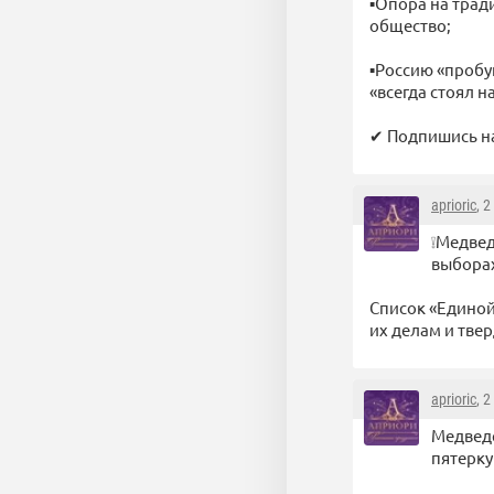
▪Опора на тра
общество;
▪Россию «пробую
«всегда стоял на
✔ Подпишись на
aprioric
, 
❕Медвед
выбора
Список «Единой
их делам и тве
aprioric
, 
Медведе
пятерку