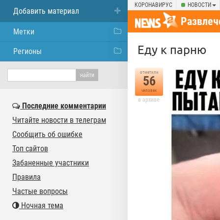
КОРОНАВИРУС
НОВОСТИ
Добавить материал
Развлеч
Метки
Еду к парню
Регионы
отметили
56
человек
в архиве
Последние комментарии
Читайте новости в телеграм
Сообщить об ошибке
Топ сайтов
Забаненные участники
Правила
Частые вопросы
Ночная тема