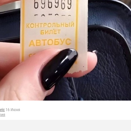
oric
16 Июня
рия