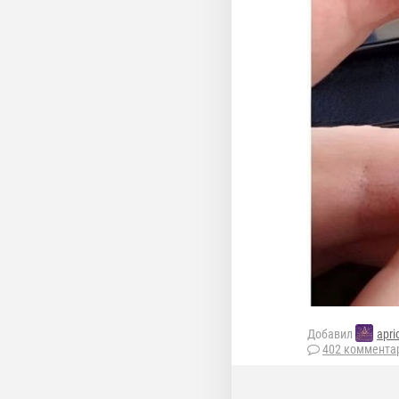
Добавил
apri
402 коммента