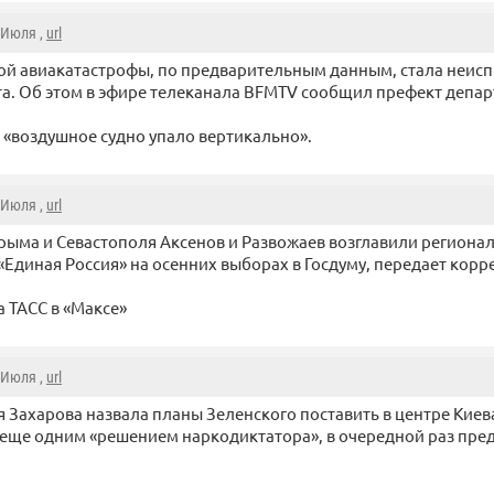
2 Июля ,
url
й авиакатастрофы, по предварительным данным, стала неисп
а. Об этом в эфире телеканала BFMTV сообщил префект депар
, «воздушное судно упало вертикально».
2 Июля ,
url
рыма и Севастополя Аксенов и Развожаев возглавили региона
«Единая Россия» на осенних выборах в Госдуму, передает корр
 ТАСС в «Максе»
2 Июля ,
url
 Захарова назвала планы Зеленского поставить в центре Киев
еще одним «решением наркодиктатора», в очередной раз пре