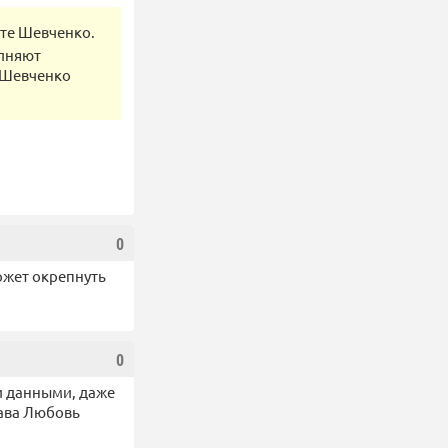
кте Шевченко.
олняют
 Шевченко
0
ожет окрепнуть
0
и данными, даже
ава Любовь