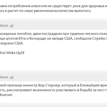
овня потребления алкоголя не существует: риск для здоровья н
з и растет по мере увеличения количества выпитого.
2 Июля ,
url
 пожарных погибли, двое пострадали при тушении лесного по
ице штатов Юта и Колорадо на западе США, сообщила Служба п
ожарами США.
shot Wake Up/X
2 Июля ,
url
кий премьер-министр Кир Стармер, который в ближайшее вре
ть, рассматривает возможность участвовать в борьбе за пост 
bserver.