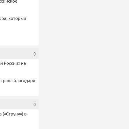
ссийское
тора, который
0
й России» на
страна благодаря
0
(«Струну») в