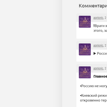
Комментари
aprioric
, 
❗️Враги
этого, 
aprioric
, 
▶️ Росс
aprioric
, 
Главное
▪Россию не могу
▪Киевский режи
откровенно тер