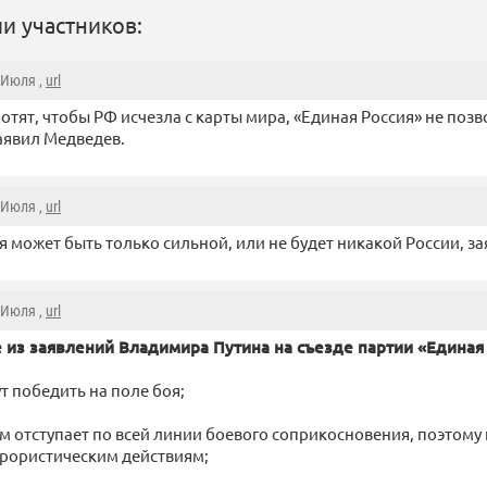
и участников:
2 Июля ,
url
 хотят, чтобы РФ исчезла с карты мира, «Единая Россия» не поз
заявил Медведев.
2 Июля ,
url
ия может быть только сильной, или не будет никакой России, за
2 Июля ,
url
 из заявлений Владимира Путина на съезде партии «Единая 
т победить на поле боя;
м отступает по всей линии боевого соприкосновения, поэтому
рористическим действиям;