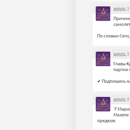
aprioric
, 
Причино
самолет
По словам Сеги
aprioric
, 
Главы К
партии 
✔ Подпишись на
aprioric
, 
👔Мария
Мазепе 
предков: