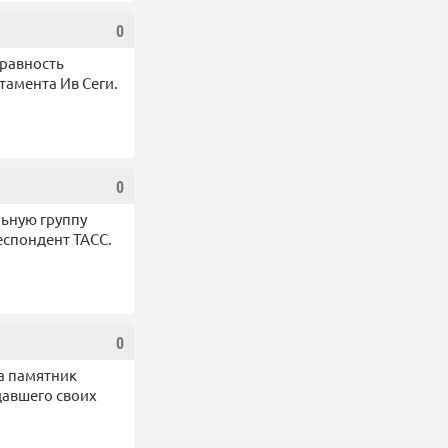
0
равность
тамента Ив Сеги.
0
льную группу
еспондент ТАСС.
0
а памятник
давшего своих