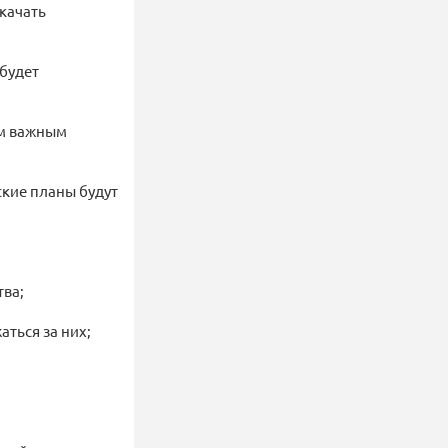
скачать
 будет
ем важным
ские планы будут
тва;
аться за них;