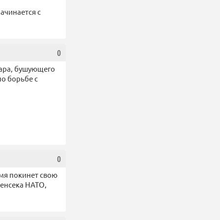
ачинается с
0
жара, бушующего
о борьбе с
0
мя покинет свою
генсека НАТО,