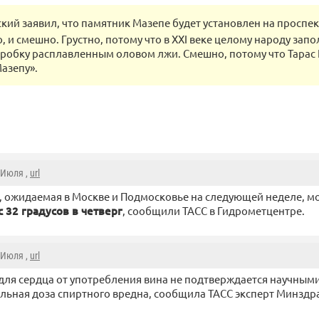
кий заявил, что памятник Мазепе будет установлен на проспе
о, и смешно. Грустно, потому что в XXI веке целому народу зап
робку расплавленным оловом лжи. Смешно, потому что Тарас
азепу».
2 Июля ,
url
, ожидаемая в Москве и Подмосковье на следующей неделе, м
 32 градусов в четверг
, сообщили ТАСС в Гидрометцентре.
2 Июля ,
url
для сердца от употребления вина не подтверждается научным
ьная доза спиртного вредна, сообщила ТАСС эксперт Минздр