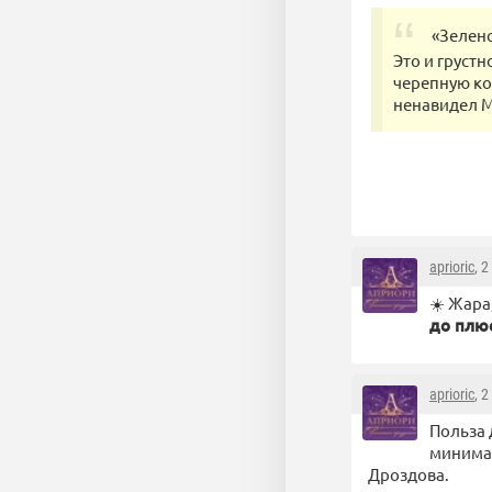
«Зеленс
Это и грустн
черепную ко
ненавидел М
aprioric
, 
☀️ Жара
до плюс
aprioric
, 
Польза 
минимал
Дроздова.