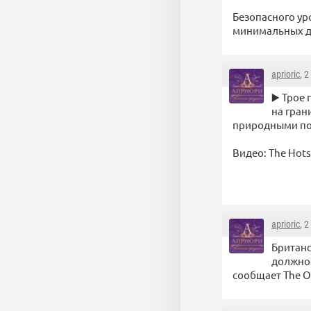
Безопасного ур
минимальных до
aprioric
, 
▶️ Трое
на гран
природными п
Видео: The Hot
aprioric
, 
Британс
должнос
сообщает The O