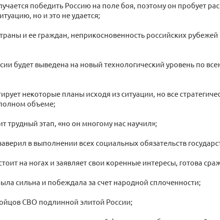
лучается победить Россию на поле боя, поэтому он пробует ра
туацию, но и это не удается;
страны и ее граждан, неприкосновенность российских рубежей
сии будет выведена на новый технологический уровень по вс
тирует некоторые планы исходя из ситуации, но все стратегиче
полном объеме;
т трудный этап, «но он многому нас научил»;
заверил в выполнении всех социальных обязательств государс
стоит на ногах и заявляет свои коренные интересы, готова сраж
 была сильна и побеждала за счет народной сплоченности;
бойцов СВО подлинной элитой России;