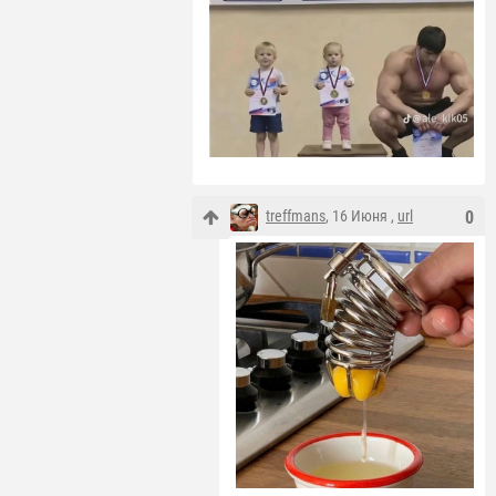
treffmans
, 16 Июня ,
url
0