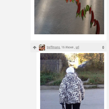
treffmans
, 16 Июня ,
url
0