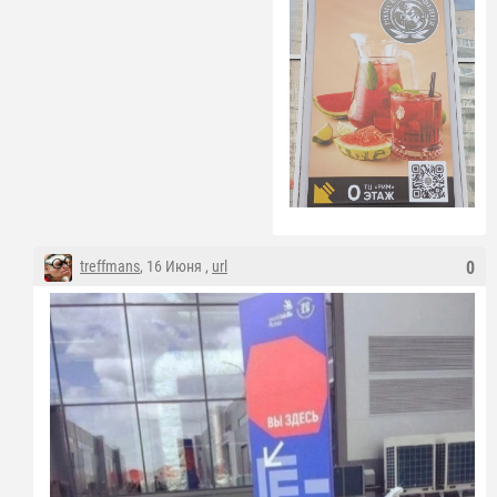
treffmans
, 16 Июня ,
url
0