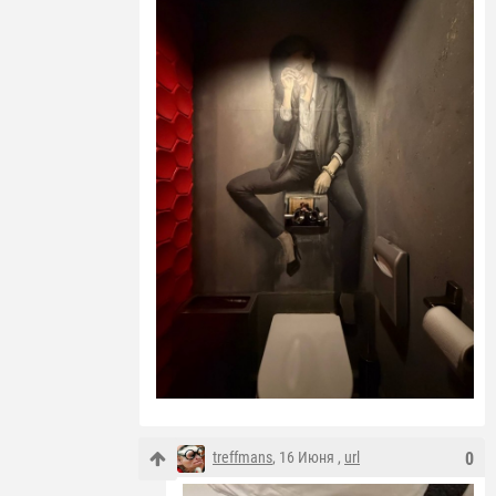
treffmans
, 16 Июня ,
url
0