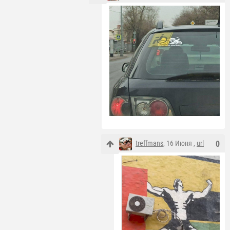
treffmans
, 16 Июня ,
url
0