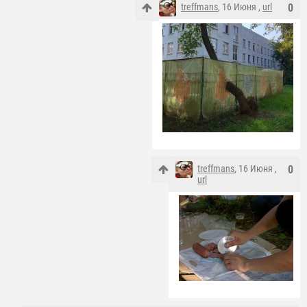
treffmans
, 16 Июня ,
url
0
treffmans
, 16 Июня ,
0
url