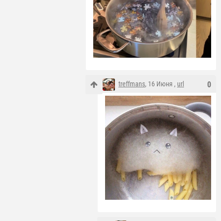
treffmans
, 16 Июня ,
url
0