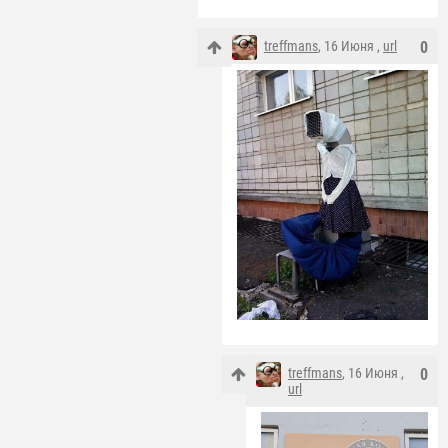
treffmans
, 16 Июня ,
url
0
treffmans
, 16 Июня ,
0
url