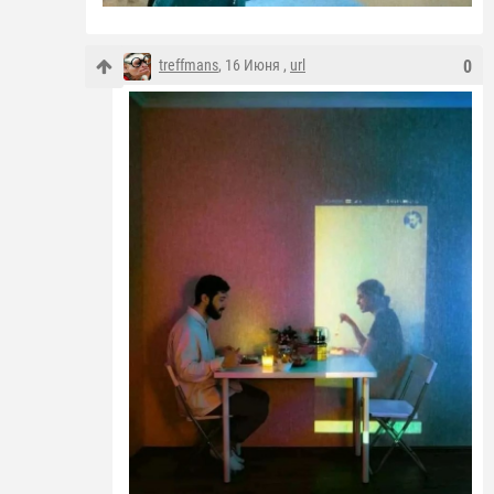
treffmans
, 16 Июня ,
url
0