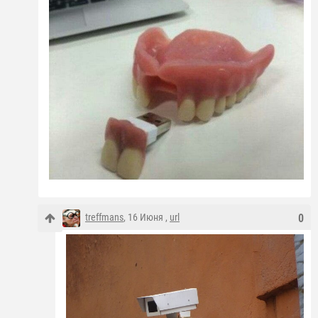
treffmans
, 16 Июня ,
url
0