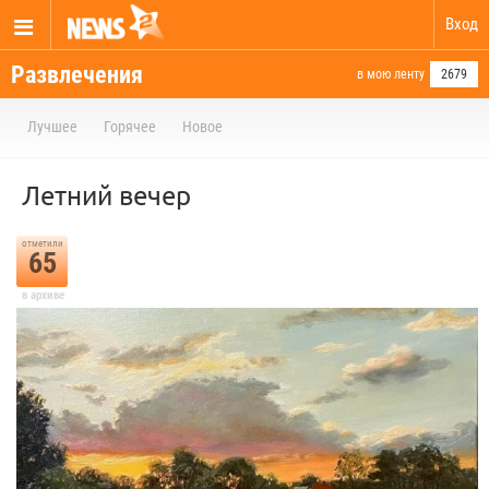
Вход
Развлечения
в мою ленту
2679
Лучшее
Горячее
Новое
Летний вечер
отметили
65
в архиве