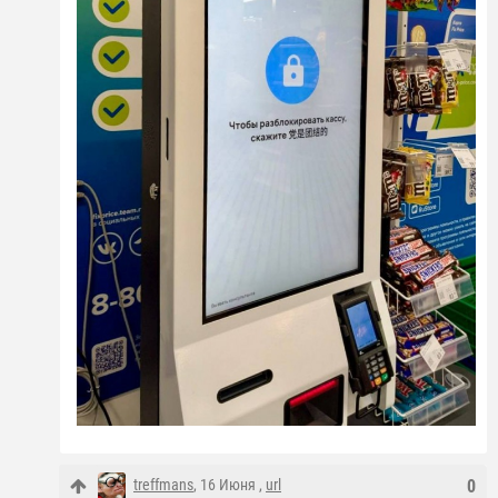
treffmans
, 16 Июня ,
url
0