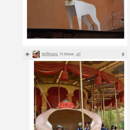
treffmans
, 16 Июня ,
url
0