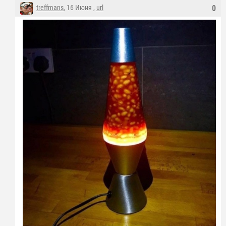
treffmans
, 16 Июня ,
url
0