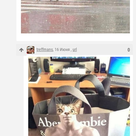
treffmans
, 16 Июня ,
url
0