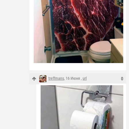
treffmans
, 16 Июня ,
url
0