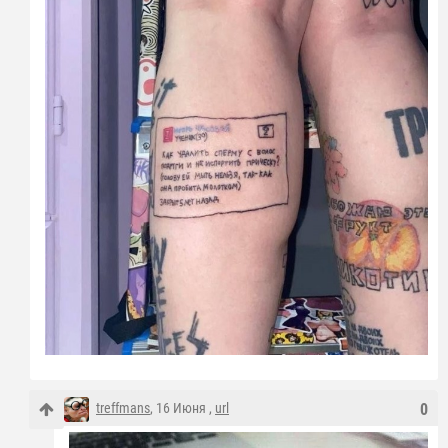
treffmans
, 16 Июня ,
url
0