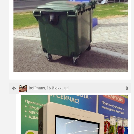
treffmans
, 16 Июня ,
url
0