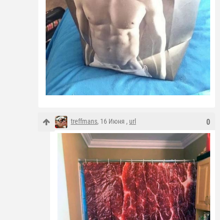
treffmans
, 16 Июня ,
url
0