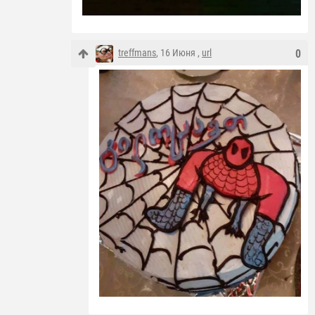
treffmans
, 16 Июня ,
url
0