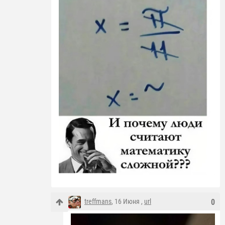
treffmans
, 16 Июня ,
url
0