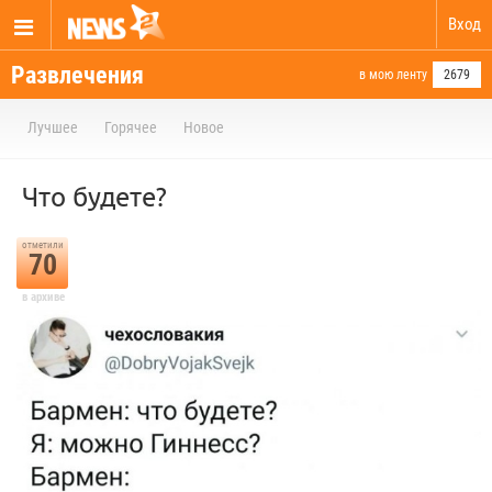
Вход
Развлечения
в мою ленту
2679
Лучшее
Горячее
Новое
Что будете?
отметили
70
в архиве