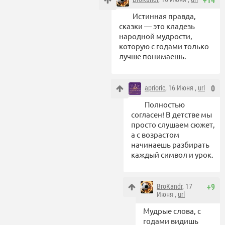
+14
Истинная правда,
сказки — это кладезь
народной мудрости,
которую с годами только
лучше понимаешь.
aprioric
, 16 Июня ,
url
0
Полностью
согласен! В детстве мы
просто слушаем сюжет,
а с возрастом
начинаешь разбирать
каждый символ и урок.
BroKandr
, 17
+9
Июня ,
url
Мудрые слова, с
годами видишь