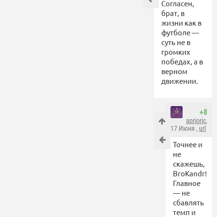
Согласен,
брат, в
жизни как в
футболе —
суть не в
громких
победах, а в
верном
движении.
+8
aprioric
,
17 Июня ,
url
Точнее и
не
скажешь,
BroKandr!
Главное
— не
сбавлять
темп и