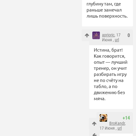
глубину там, где
раньше замечал
лишь поверхность.
aprioric
, 17
0
Июня ,
url
Истина, брат!
Как говорится,
опыт — лучший
тренер, он учит
разбирать игру
не по счёту на
табло, а по
движению без
мяча.
+14
BroKandr
,
17 Июня ,
url