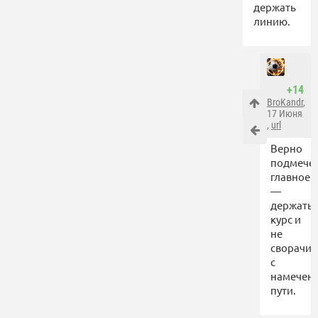
держать
линию.
+14
BroKandr
,
17 Июня
,
url
Верно
подмече
главное
—
держать
курс и
не
сворачив
с
намечен
пути.