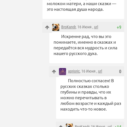
молоком матери, а наши сказки —
это настоящая душа народа.
BroKandr
, 16 Июня ,
url
+9
Искренне рад, что вы это
понимаете, именно в сказках и
передаётся вся мудрость и сила
нашего русского духа.
aprioric
, 16 Июня ,
url
0
Полностью согласен! В
русских сказках столько
глубины и правды, что их
можно перечитывать в
любом возрасте и каждый раз
находить что-то новое.
BroKandr
, 16 Июня ,
url