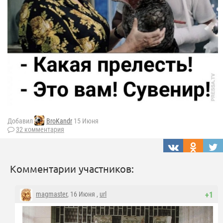
Добавил
BroKandr
15 Июня
32 комментария
Комментарии участников:
magmaster
, 16 Июня ,
url
+1