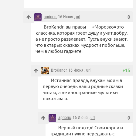
aprioric
, 16 Июня ,
url
0
BroKandr, вы правы — «Морозко» это
классика, которая греет душу и учит добру,
а не просто развлекает. Пусть внуки знают,
что в старых сказках мудрости побольше,
чем в любом гаджете!
BroKandr
, 16 Июня ,
url
+15
Истинная правда, внукам моим в
первую очередь наши родные сказки
читаю, а не иностранные мультики
показываю.
aprioric
, 16 Июня ,
url
0
Верный подход! Свои корни и
традиции нужно передавать с