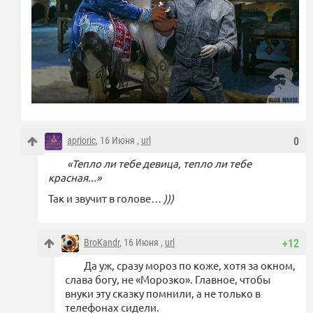
aprioric
, 16 Июня ,
url
0
«Тепло ли тебе девица, тепло ли тебе
красная...»
Так и звучит в голове
… )))
BroKandr
, 16 Июня ,
url
+12
Да уж, сразу мороз по коже, хотя за окном,
слава богу, не «Морозко». Главное, чтобы
внуки эту сказку помнили, а не только в
телефонах сидели.