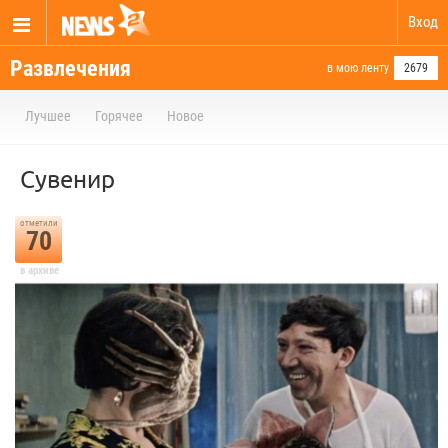
Вход
Развлечения
в мою ленту
2679
Лучшее
Горячее
Новое
Сувенир
отметили
70
в архиве