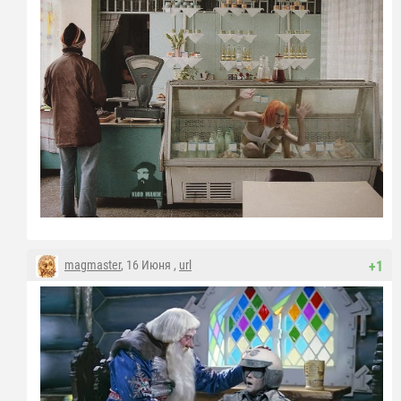
magmaster
, 16 Июня ,
url
+1