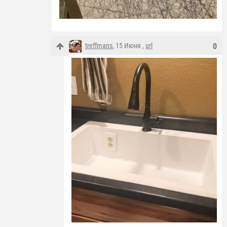
treffmans
, 15 Июня ,
url
0