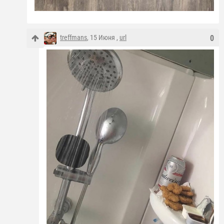
treffmans
, 15 Июня ,
url
0