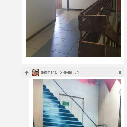
treffmans
, 15 Июня ,
url
0