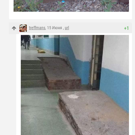
treffmans
, 15 Июня ,
url
+1