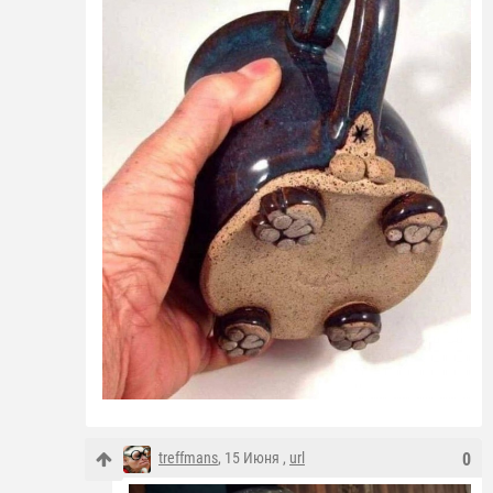
treffmans
, 15 Июня ,
url
0