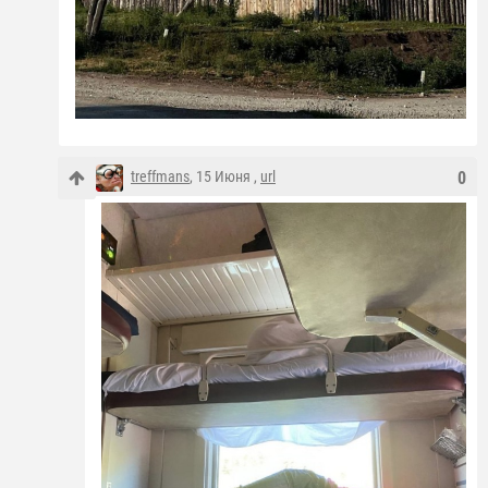
treffmans
, 15 Июня ,
url
0