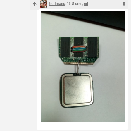
treffmans
, 15 Июня ,
url
0