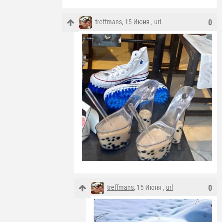
treffmans
, 15 Июня ,
url
0
treffmans
, 15 Июня ,
url
0