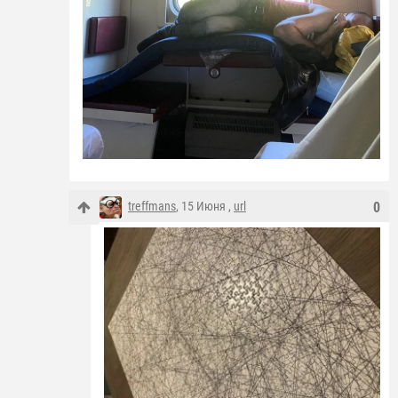
treffmans
, 15 Июня ,
url
0