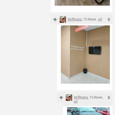
treffmans
, 15 Июня ,
url
0
treffmans
, 15 Июня ,
0
url