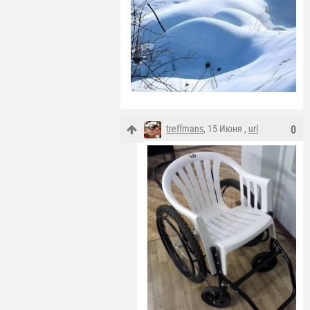
treffmans
, 15 Июня ,
url
0