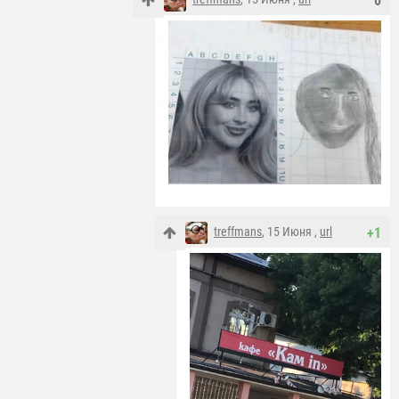
0
treffmans
, 15 Июня ,
url
+1