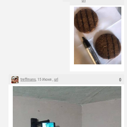
url
treffmans
, 15 Июня ,
url
0