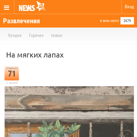
Вход
Развлечения
в мою ленту
2679
Лучшее
Горячее
Новое
На мягких лапах
отметили
71
в архиве