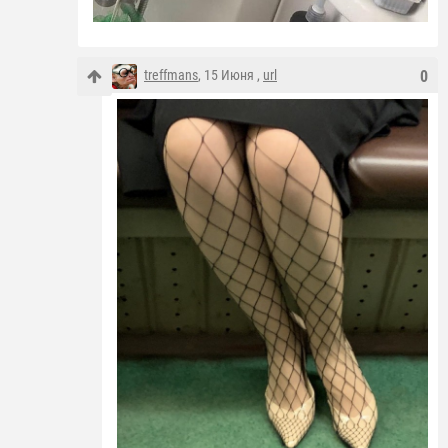
treffmans
, 15 Июня ,
url
0