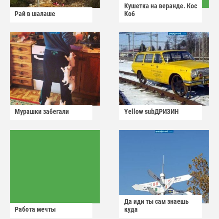
Кушетка на веранде. Кос
Рай в шалаше
Коб
Мурашки забегали
Yellow subДРИЗИН
Да иди ты сам знаешь
Работа мечты
куда