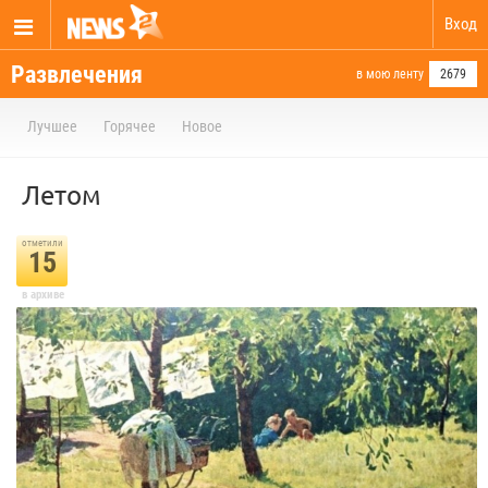
Вход
Развлечения
в мою ленту
2679
Лучшее
Горячее
Новое
Летом
отметили
15
в архиве