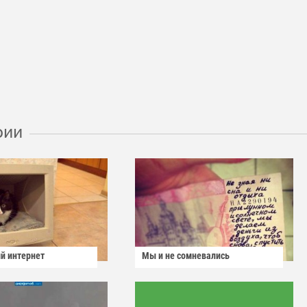
рии
й интернет
Мы и не сомневались