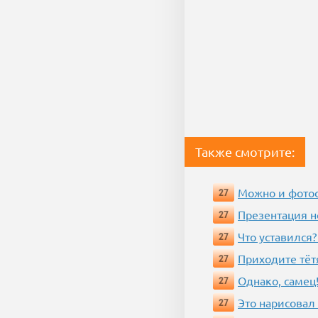
Также смотрите:
Можно и фотос
27
Презентация 
27
Что уставился?
27
Приходите тёт
27
Однако, самец!
27
Это нарисовал
27