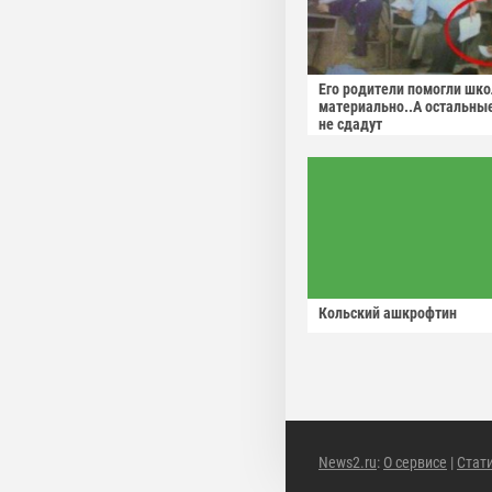
Его родители помогли шко
материально..А остальны
не сдадут
Кольский ашкрофтин
News2.ru
:
О сервисе
|
Стат