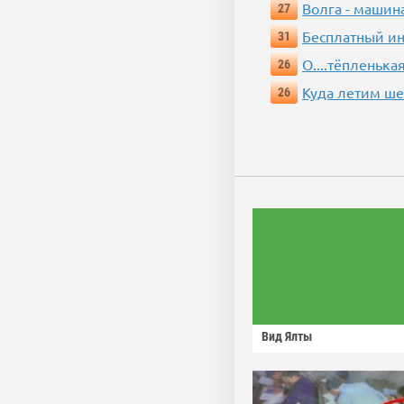
Волга - машин
27
Бесплатный ин
31
О....тёпленькая
26
Куда летим ш
26
Вид Ялты