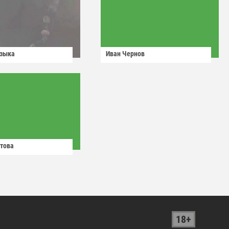
узыка
Иван Чернов
това
18+