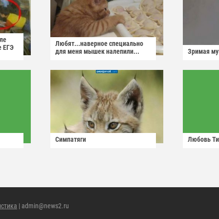
ле
Любят...наверное специально
е ЕГЭ
для меня мышек налепили...
Зримая м
Симпатяги
Любовь Ти
истика
| admin@news2.ru