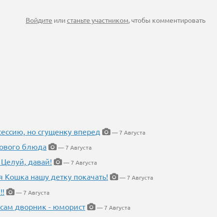
Войдите
или
станьте участником
, чтобы комментировать
ессию, но сгущенку вперед
— 7 Августа
нового блюда
— 7 Августа
 Целуй, давай!
— 7 Августа
я Кошка нашу детку покачать!
— 7 Августа
!!
— 7 Августа
 сам дворник - юморист
— 7 Августа