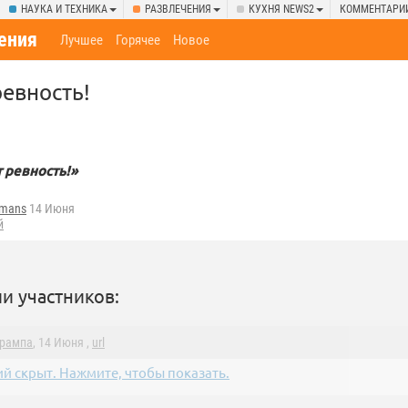
НАУКА И ТЕХНИКА
РАЗВЛЕЧЕНИЯ
КУХНЯ NEWS2
КОММЕНТАРИ
ения
Лучшее
Горячее
Новое
ревность!
 ревность!»
fmans
14 Июня
й
и участников:
Трампа
, 14 Июня ,
url
й скрыт. Нажмите, чтобы показать.