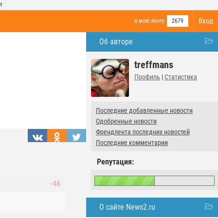
И
Вход
в мою ленту
2679
Об авторе
treffmans
Профиль
|
Статистика
Последние добавленные новости
Одобренные новости
Френдлента последних новостей
Последние комментарии
Репутация:
-46
О сайте News2.ru