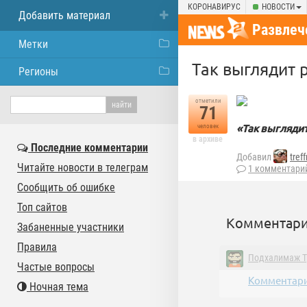
КОРОНАВИРУС
НОВОСТИ
Добавить материал
Развлеч
Метки
Так выглядит 
Регионы
отметили
71
«Так выглядит
человек
в архиве
Последние комментарии
Добавил
tref
Читайте новости в телеграм
1 комментари
Сообщить об ошибке
Топ сайтов
Комментари
Забаненные участники
Правила
Подхалимаж 
Частые вопросы
Комментари
Ночная тема