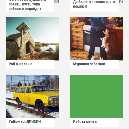
Да были же сосиски, я ж
ловить, пусть тока
помню!!
поближе подойдет
Рай в шалаше
Мурашки забегали
Yellow subДРИЗИН
Работа мечты