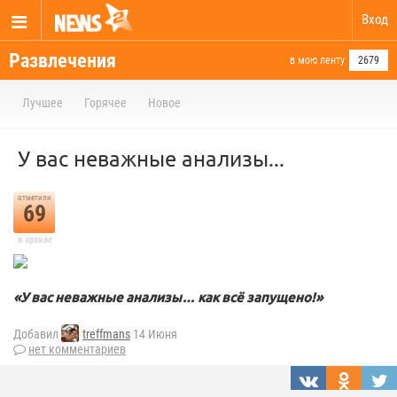
Вход
Развлечения
в мою ленту
2679
Лучшее
Горячее
Новое
У вас неважные анализы...
отметили
69
в архиве
«У вас неважные анализы… как всё запущено!»
Добавил
treffmans
14 Июня
нет комментариев