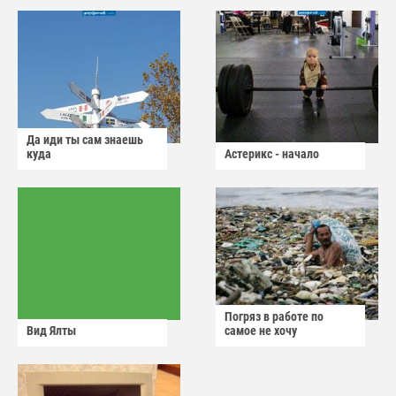
Да иди ты сам знаешь
куда
Астерикс - начало
Погряз в работе по
Вид Ялты
самое не хочу