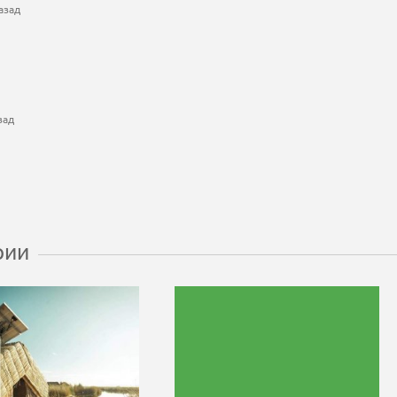
азад
зад
рии