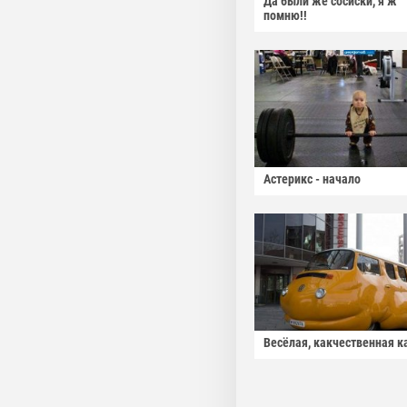
Да были же сосиски, я ж
помню!!
Астерикс - начало
Весёлая, какчественная к