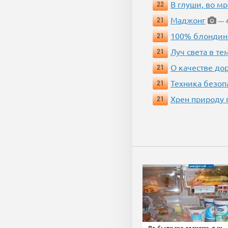
В глуши, во мр
22
Маджонг
21
— 4
100% блондин
21
Луч света в те
21
О качестве до
21
Техника безопас
21
Хрен природу 
21