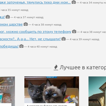
аке заточенья, тянулись тихо дни мои...
— 4 часа 34 минуты н
 часа 35 минут назад
ка!
— 4 часа 37 минут назад
мном царстве
— 4 часа 38 минут назад
рог, можно сообщить по этому телефону
— 4 часа 38 минут на
ности?.. А-а-а... Нет, не слышали!
— 4 часа 39 минут назад
победишь!
— 4 часа 40 минут назад
Лучшее в катего