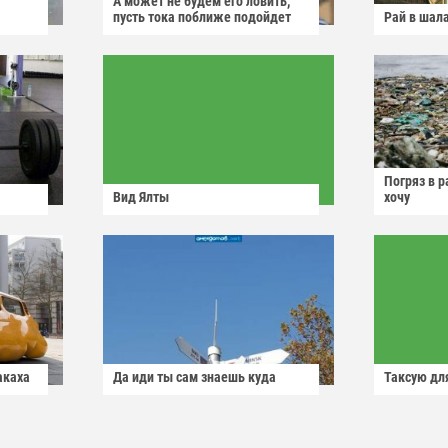
А может не будем его ловить,
пусть тока поближе подойдет
Рай в шал
Погряз в р
Вид Ялты
хочу
акаха
Да иди ты сам знаешь куда
Таксую для