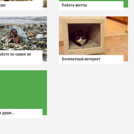
аше
Работа мечты
аботе по самое не
Бесплатный интернет
 души...