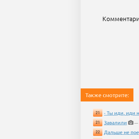
Комментари
Также смотрите:
- Ты иди, иди 
21
Завалили
21
— 
Дальше не пое
22