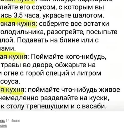
oric
14 Июня
риев