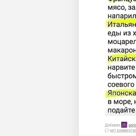
Добавил
apri
нет коммента