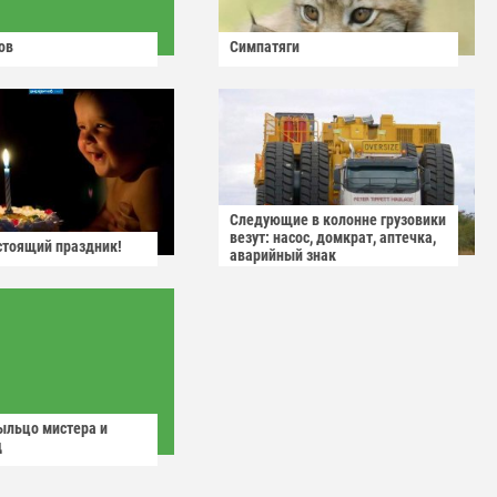
ов
Симпатяги
Следующие в колонне грузовики
везут: насос, домкрат, аптечка,
астоящий праздник!
аварийный знак
ыльцо мистера и
д