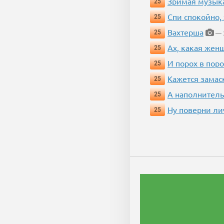
Зримая музык
25
Спи спокойно, 
25
Вахтерша
25
— 3
Ах, какая жен
25
И порох в поро
25
Кажется замас
25
А наполнитель
25
Ну поверни ли
25