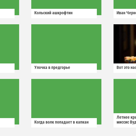
Кольский ашкрофтин
Иван Черн
Улочка в предгорье
Вот это н
Летнее кр
Когда волк попадает в капкан
миссис Ву