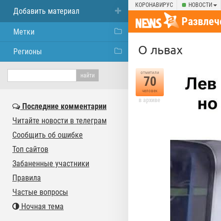
КОРОНАВИРУС
НОВОСТИ
Добавить материал
Развлеч
Метки
О львах
Регионы
отметили
70
человек
в архиве
Последние комментарии
Читайте новости в телеграм
Сообщить об ошибке
Топ сайтов
Забаненные участники
Правила
Частые вопросы
Ночная тема