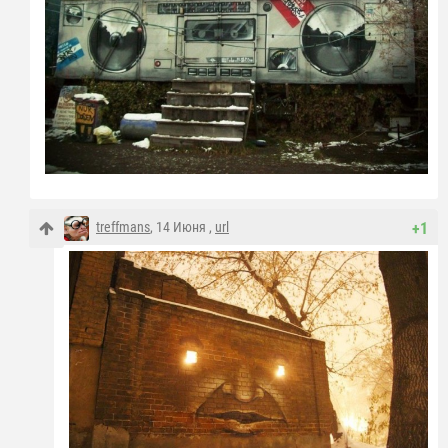
treffmans
, 14 Июня ,
url
+1