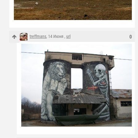
treffmans
, 14 Июня ,
url
0