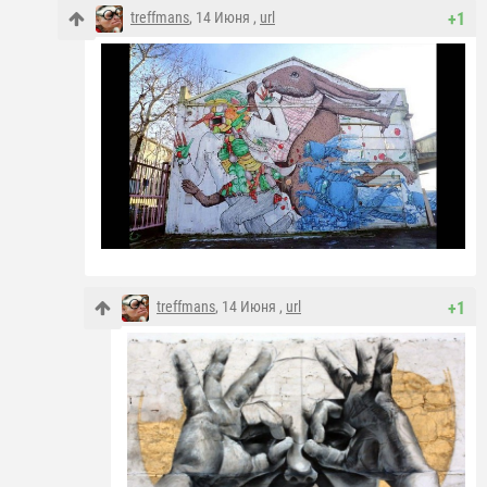
treffmans
, 14 Июня ,
url
+1
treffmans
, 14 Июня ,
url
+1