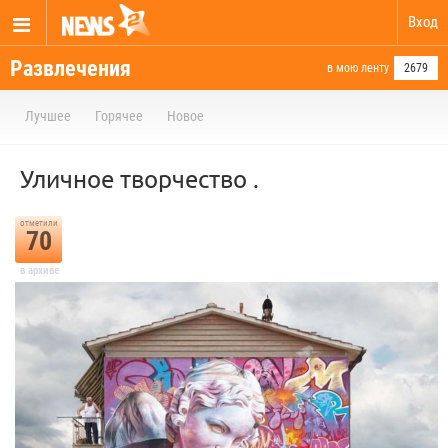
Вход
Развлечения
в мою ленту
2679
Лучшее
Горячее
Новое
Уличное творчество .
отметили
70
в архиве