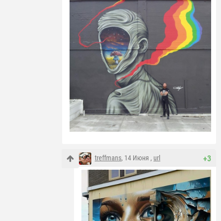
treffmans
, 14 Июня ,
url
+3