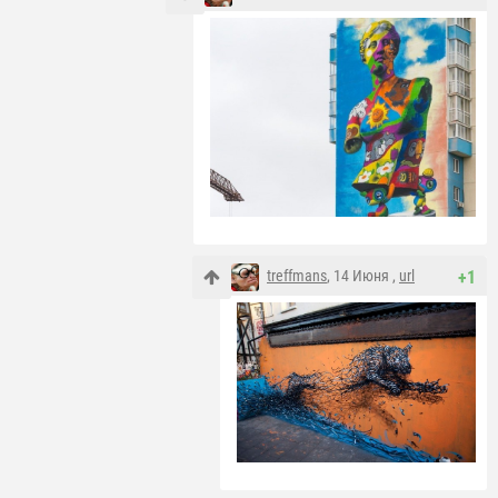
treffmans
, 14 Июня ,
url
+1