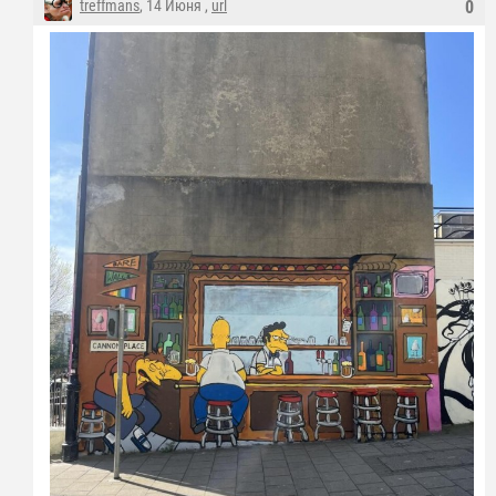
treffmans
, 14 Июня ,
url
0