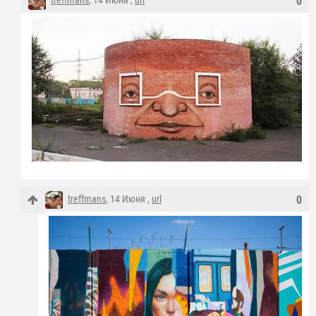
0
treffmans
, 14 Июня ,
url
0