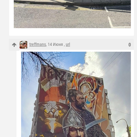
treffmans
, 14 Июня ,
url
0