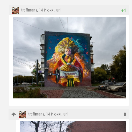
treffmans
, 14 Июня ,
url
+1
treffmans
, 14 Июня ,
url
0