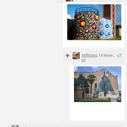
treffmans
, 14 Июня ,
+7
url