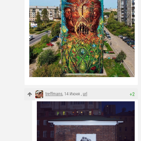
treffmans
, 14 Июня ,
url
+2