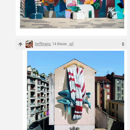
treffmans
, 14 Июня ,
url
0