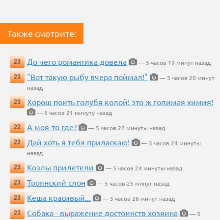
Также смотрите:
До чего романтика довела
23
— 5 часов 19 минут назад
"Вот такую рыбу вчера поймал!"
23
— 5 часов 20 минут
назад
Хорош поить голубя колой! это ж голимая химия!
23
— 5 часов 21 минуту назад
А моя-то где?
22
— 5 часов 22 минуты назад
Дай хоть я тебя приласкаю!
22
— 5 часов 24 минуты
назад
Козлы прилетели
23
— 5 часов 24 минуты назад
Троянский слон
23
— 5 часов 25 минут назад
Кеша красивый...
23
— 5 часов 26 минут назад
Собака - выражение достоинств хозяина
23
— 5