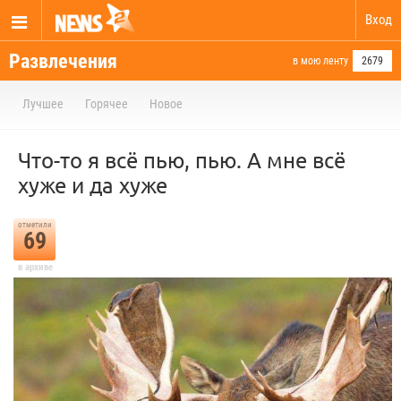
Вход
Развлечения
в мою ленту
2679
Лучшее
Горячее
Новое
Что-то я всё пью, пью. А мне всё
хуже и да хуже
отметили
69
в архиве