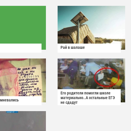
Рай в шалаше
Его родители помогли школе
материально..А остальные ЕГЭ
омневались
не сдадут