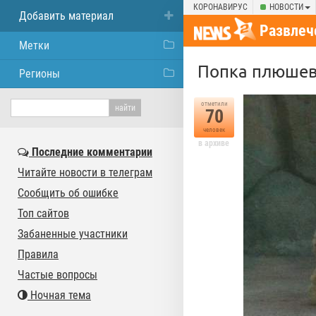
КОРОНАВИРУС
НОВОСТИ
Добавить материал
Развлеч
Метки
Попка плюшев
Регионы
отметили
70
человек
в архиве
Последние комментарии
Читайте новости в телеграм
Сообщить об ошибке
Топ сайтов
Забаненные участники
Правила
Частые вопросы
Ночная тема