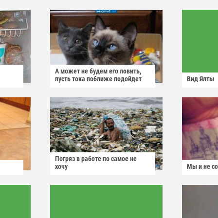
А может не будем его ловить,
пусть тока поближе подойдет
Вид Ялты
Погряз в работе по самое не
хочу
Мы и не с