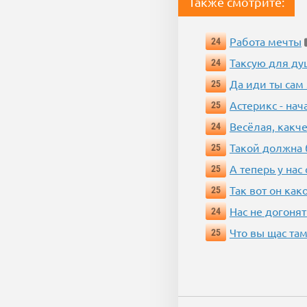
Также смотрите:
Работа мечты
24
Таксую для душ
24
Да иди ты сам
25
Астерикс - нач
25
Весёлая, какч
24
Такой должна 
25
А теперь у нас
25
Так вот он ка
25
Нас не догонят
24
Что вы щас там
25