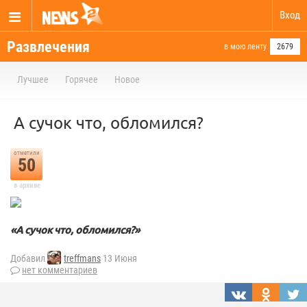
Вход
Развлечения
в мою ленту
2679
Лучшее
Горячее
Новое
А сучок что, обломился?
отметили
50
в архиве
«А сучок что, обломился?»
Добавил
treffmans
13 Июня
нет комментариев