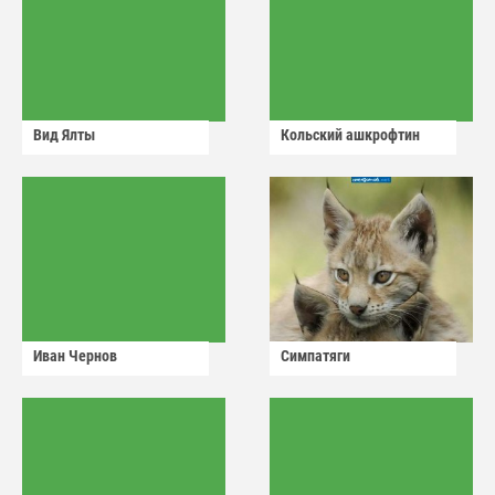
Вид Ялты
Кольский ашкрофтин
Иван Чернов
Симпатяги