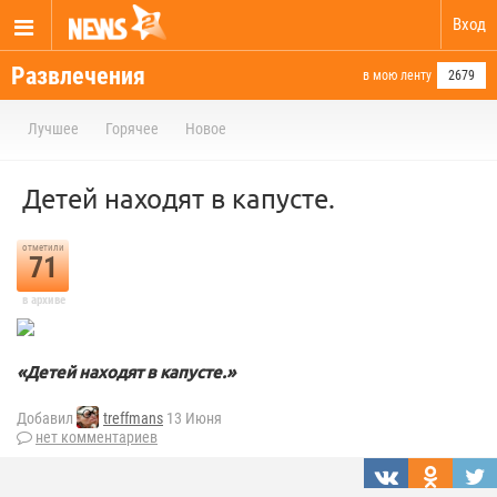
Вход
Развлечения
в мою ленту
2679
Лучшее
Горячее
Новое
Детей находят в капусте.
отметили
71
в архиве
«Детей находят в капусте.»
Добавил
treffmans
13 Июня
нет комментариев