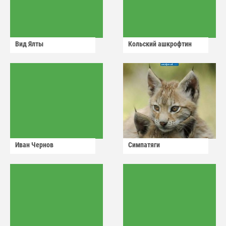
Вид Ялты
Кольский ашкрофтин
Иван Чернов
Симпатяги