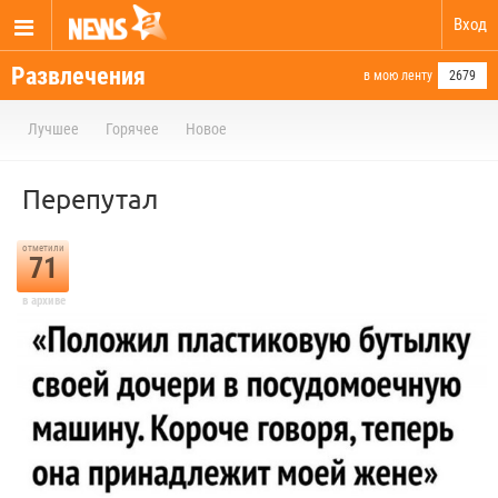
Вход
Развлечения
в мою ленту
2679
Лучшее
Горячее
Новое
Перепутал
отметили
71
в архиве