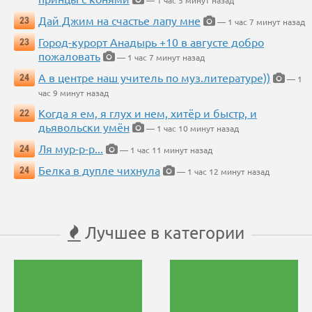
— 1 час 5 минут назад
Дай Джим на счастье лапу мне
23
— 1 час 7 минут назад
Город-курорт Анадырь +10 в августе добро
23
пожаловать
— 1 час 7 минут назад
А в центре наш учитель по муз.литературе))
24
— 1
час 9 минут назад
Когда я ем, я глух и нем, хитёр и быстр, и
22
дьявольски умён
— 1 час 10 минут назад
Ля мур-р-р...
24
— 1 час 11 минут назад
Белка в дупле чихнула
24
— 1 час 12 минут назад
Лучшее в категории