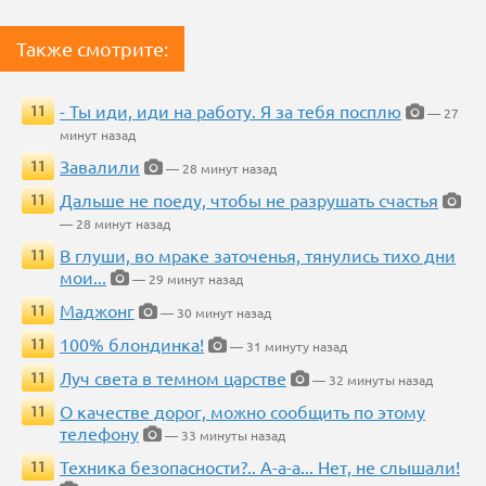
Также смотрите:
- Ты иди, иди на работу. Я за тебя посплю
11
— 27
минут назад
Завалили
11
— 28 минут назад
Дальше не поеду, чтобы не разрушать счастья
11
— 28 минут назад
В глуши, во мраке заточенья, тянулись тихо дни
11
мои...
— 29 минут назад
Маджонг
11
— 30 минут назад
100% блондинка!
11
— 31 минуту назад
Луч света в темном царстве
11
— 32 минуты назад
О качестве дорог, можно сообщить по этому
11
телефону
— 33 минуты назад
Техника безопасности?.. А-а-а... Нет, не слышали!
11