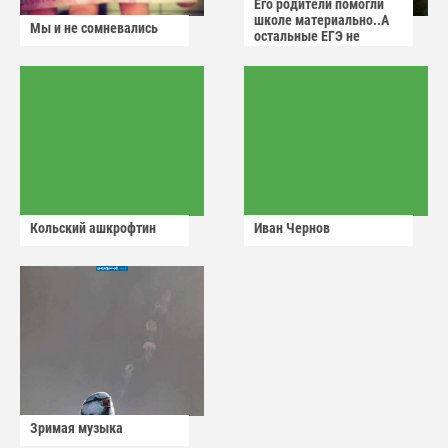
Его родители помогли
школе материально..А
Мы и не сомневались
остальные ЕГЭ не
сдадут
Кольский ашкрофтин
Иван Чернов
Зримая музыка