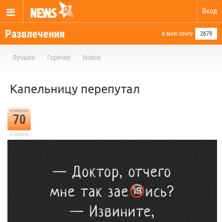
Вход
Развлечения
в мою ленту
2679
Лучшее
Горячее
Новое
Капельницу перепутал
отметили
70
в архиве