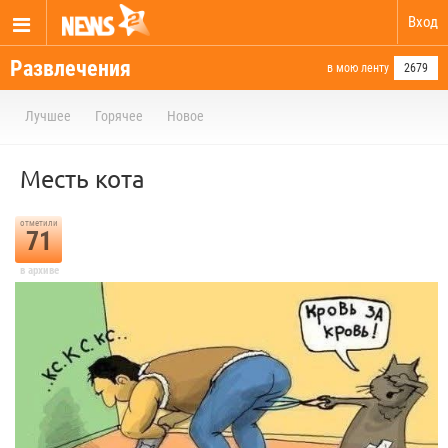
Вход
Развлечения
в мою ленту
2679
Лучшее
Горячее
Новое
Месть кота
отметили
71
в архиве