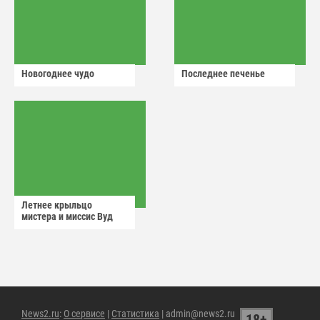
Новогоднее чудо
Последнее печенье
Летнее крыльцо
мистера и миссис Вуд
News2.ru
:
О сервисе
|
Статистика
| admin@news2.ru
18+