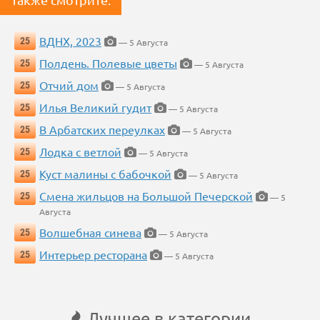
ВДНХ, 2023
25
— 5 Августа
Полдень. Полевые цветы
25
— 5 Августа
Отчий дом
25
— 5 Августа
Илья Великий гудит
25
— 5 Августа
В Арбатских переулках
25
— 5 Августа
Лодка с ветлой
25
— 5 Августа
Куст малины с бабочкой
25
— 5 Августа
Смена жильцов на Большой Печерской
25
— 5
Августа
Волшебная синева
25
— 5 Августа
Интерьер ресторана
25
— 5 Августа
Лучшее в категории