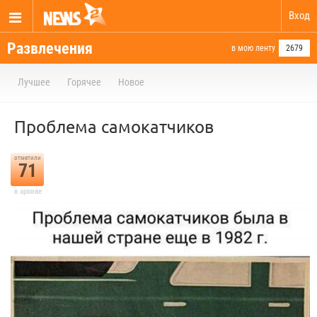
Вход
Развлечения
в мою ленту
2679
Лучшее
Горячее
Новое
Проблема самокатчиков
отметили
71
в архиве