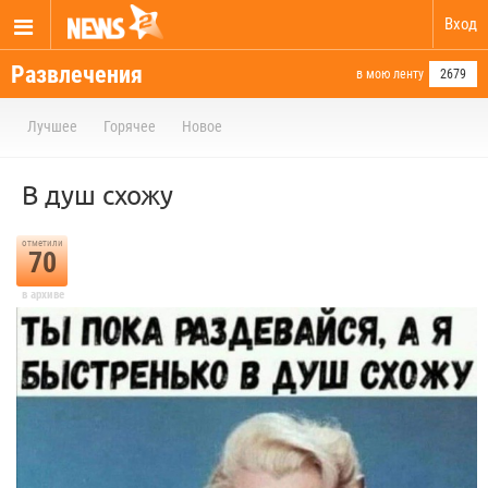
Вход
Развлечения
в мою ленту
2679
Лучшее
Горячее
Новое
В душ схожу
отметили
70
в архиве