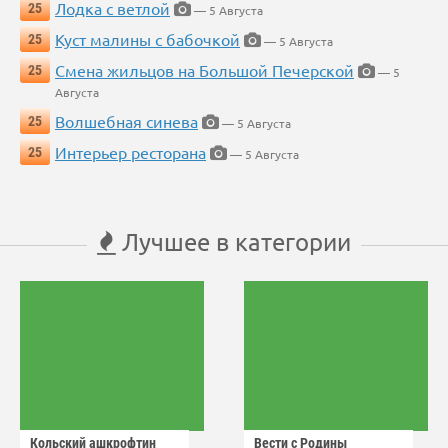
Лодка с ветлой
25
— 5 Августа
Куст малины с бабочкой
25
— 5 Августа
Смена жильцов на Большой Печерской
25
— 5
Августа
Волшебная синева
25
— 5 Августа
Интерьер ресторана
25
— 5 Августа
Лучшее в категории
Кольский ашкрофтин
Вести с Родины