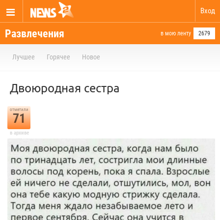
Вход
Развлечения
в мою ленту
2679
Лучшее
Горячее
Новое
Двоюродная сестра
отметили
71
в архиве