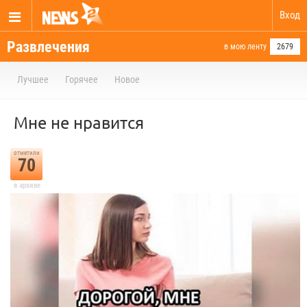
Вход
Развлечения
в мою ленту
2679
Лучшее
Горячее
Новое
Мне не нравится
отметили
70
в архиве