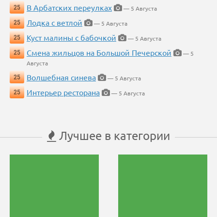
В Арбатских переулках
25
— 5 Августа
Лодка с ветлой
25
— 5 Августа
Куст малины с бабочкой
25
— 5 Августа
Смена жильцов на Большой Печерской
25
— 5
Августа
Волшебная синева
25
— 5 Августа
Интерьер ресторана
25
— 5 Августа
Лучшее в категории