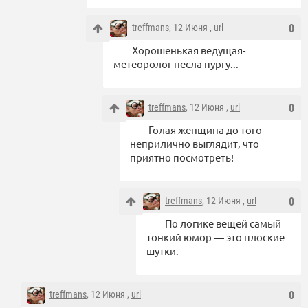
treffmans
, 12 Июня ,
url
0
Хорошенькая ведущая-
метеоролог несла пургу...
treffmans
, 12 Июня ,
url
0
Голая женщина до того
неприлично выглядит, что
приятно посмотреть!
treffmans
, 12 Июня ,
url
0
По логике вещей самый
тонкий юмор — это плоские
шутки.
treffmans
, 12 Июня ,
url
0