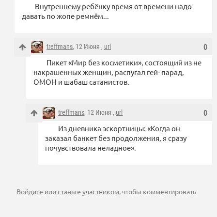
Внутреннему ребёнку время от времени надо
давать по жопе ремнём...
treffmans
, 12 Июня ,
url
0
Пикет «Мир без косметики», состоящий из не
накрашенных женщин, распугал гей- парад,
ОМОН и шабаш сатанистов.
treffmans
, 12 Июня ,
url
0
Из дневника эскортницы: «Когда он
заказал банкет без продолжения, я сразу
почувствовала неладное».
Войдите
или
станьте участником
, чтобы комментировать