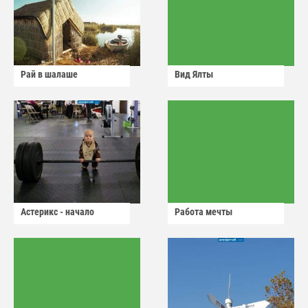
Рай в шалаше
Вид Ялты
Астерикс - начало
Работа мечты