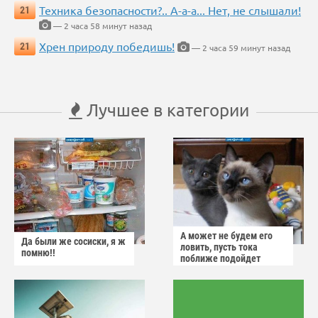
Техника безопасности?.. А-а-а... Нет, не слышали!
21
— 2 часа 58 минут назад
Хрен природу победишь!
21
— 2 часа 59 минут назад
Лучшее в категории
А может не будем его
Да были же сосиски, я ж
ловить, пусть тока
помню!!
поближе подойдет