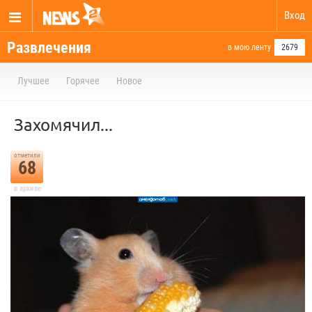
Вход
Развлечения
в мою ленту
2679
Лучшее
Горячее
Новое
Захомячил...
отметили
68
в архиве