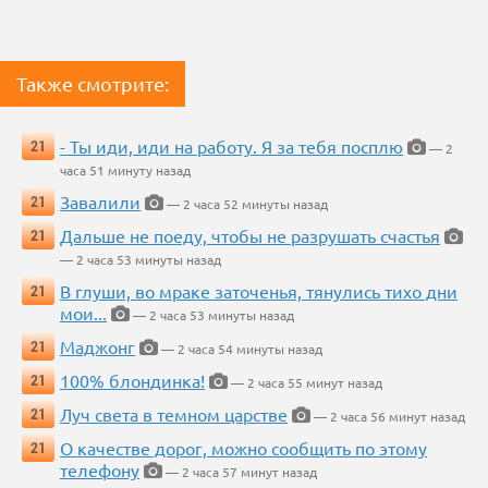
Также смотрите:
- Ты иди, иди на работу. Я за тебя посплю
21
— 2
часа 51 минуту назад
Завалили
21
— 2 часа 52 минуты назад
Дальше не поеду, чтобы не разрушать счастья
21
— 2 часа 53 минуты назад
В глуши, во мраке заточенья, тянулись тихо дни
21
мои...
— 2 часа 53 минуты назад
Маджонг
21
— 2 часа 54 минуты назад
100% блондинка!
21
— 2 часа 55 минут назад
Луч света в темном царстве
21
— 2 часа 56 минут назад
О качестве дорог, можно сообщить по этому
21
телефону
— 2 часа 57 минут назад