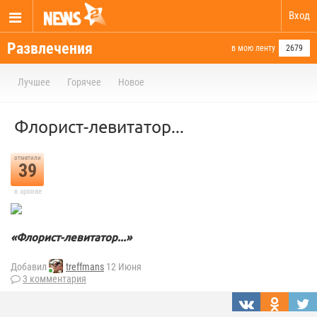
Вход
Развлечения
в мою ленту
2679
Лучшее
Горячее
Новое
Флорист-левитатор...
отметили
39
в архиве
«Флорист-левитатор...»
Добавил
treffmans
12 Июня
3 комментария