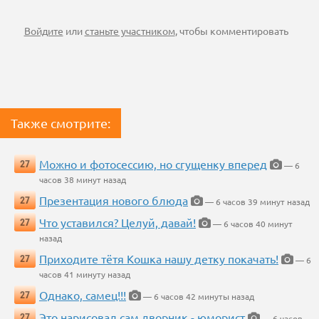
Войдите
или
станьте участником
, чтобы комментировать
Также смотрите:
Можно и фотосессию, но сгущенку вперед
27
— 6
часов 38 минут назад
Презентация нового блюда
27
— 6 часов 39 минут назад
Что уставился? Целуй, давай!
27
— 6 часов 40 минут
назад
Приходите тётя Кошка нашу детку покачать!
27
— 6
часов 41 минуту назад
Однако, самец!!!
27
— 6 часов 42 минуты назад
Это нарисовал сам дворник - юморист
27
— 6 часов