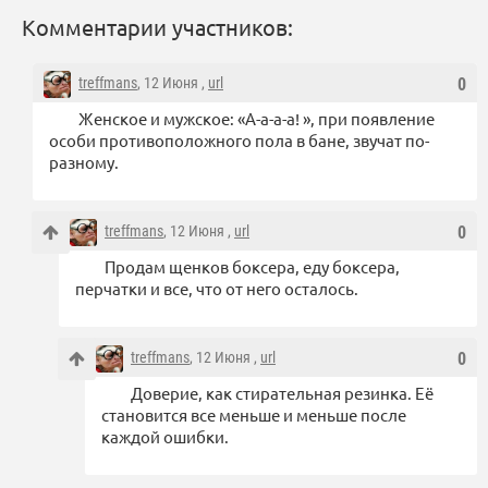
Комментарии участников:
treffmans
, 12 Июня ,
url
0
Женское и мужское: «А-а-а-а! », при появление
особи противоположного пола в бане, звучат по-
разному.
treffmans
, 12 Июня ,
url
0
Продам щенков боксера, еду боксера,
перчатки и все, что от него осталось.
treffmans
, 12 Июня ,
url
0
Доверие, как стирательная резинка. Её
становится все меньше и меньше после
каждой ошибки.