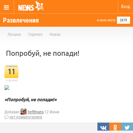
Вход
Развлечения
в мою ленту
2679
Лучшее
Горячее
Новое
Попробуй, не попади!
отметили
11
в архиве
«Попробуй, не попади!»
Добавил
treffmans
12 Июня
нет комментариев