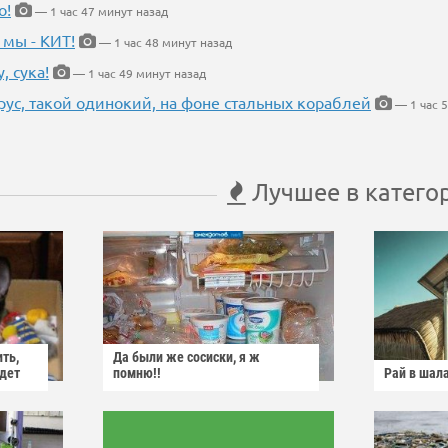
о!
— 1 час 47 минут назад
 мы - КИТ!
— 1 час 48 минут назад
, сука!
— 1 час 49 минут назад
рус, такой одинокий, на фоне стальных кораблей
— 1 час 5
Лучшее в катего
ить,
Да были же сосиски, я ж
йдет
помню!!
Рай в шал