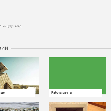
1 минуту назад
рии
аше
Работа мечты