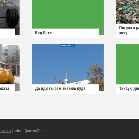
Погряз в р
Вид Ялты
хочу
акаха
Да иди ты сам знаешь куда
Таксую для
истика
| admin@news2.ru