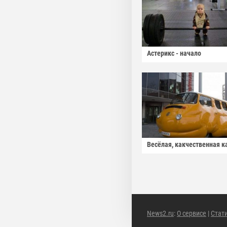
Астерикс - начало
Весёлая, какчественная к
News2.ru
:
О сервисе
|
Стат