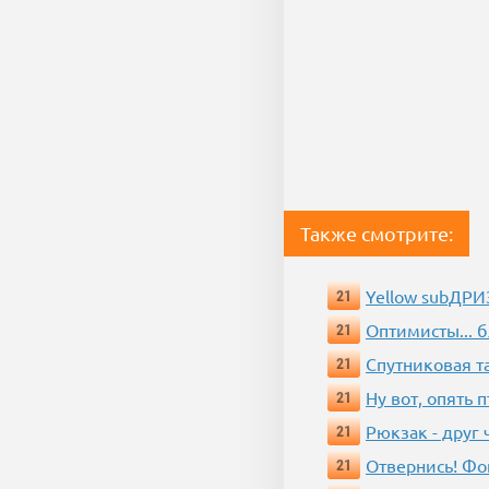
Также смотрите:
Yellow subДР
21
Оптимисты... 
21
Спутниковая т
21
Ну вот, опять 
21
Рюкзак - друг
21
Отвернись! Фо
21