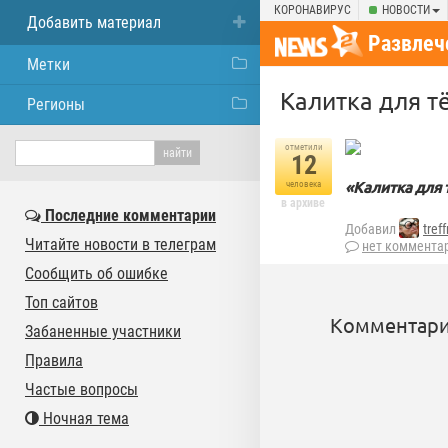
КОРОНАВИРУС
НОВОСТИ
Добавить материал
Развлеч
Метки
Калитка для т
Регионы
отметили
12
«Калитка для 
человека
в архиве
Последние комментарии
Добавил
tref
Читайте новости в телеграм
нет коммента
Сообщить об ошибке
Топ сайтов
Комментари
Забаненные участники
Правила
Частые вопросы
Ночная тема