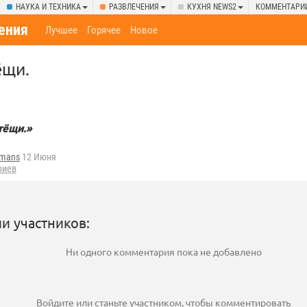
НАУКА И ТЕХНИКА
РАЗВЛЕЧЕНИЯ
КУХНЯ NEWS2
КОММЕНТАРИ
ения
Лучшее
Горячее
Новое
ёщи.
тёщи.»
fmans
12 Июня
риев
и участников:
Ни одного комментария пока не добавлено
Войдите
или
станьте участником
, чтобы комментировать