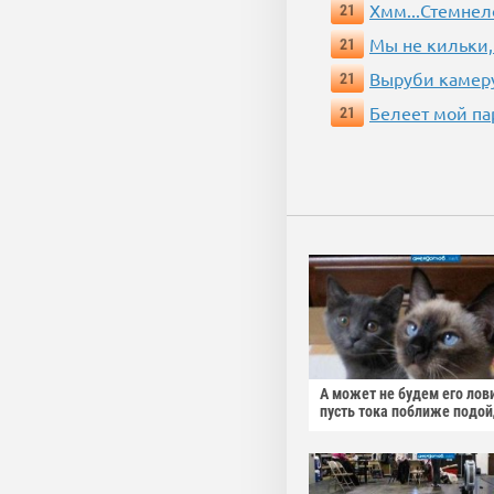
Хмм...Стемнел
21
Мы не кильки,
21
Выруби камеру
21
Белеет мой па
21
А может не будем его лов
пусть тока поближе подо