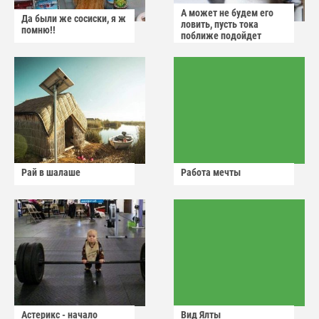
А может не будем его
Да были же сосиски, я ж
ловить, пусть тока
помню!!
поближе подойдет
Рай в шалаше
Работа мечты
Астерикс - начало
Вид Ялты