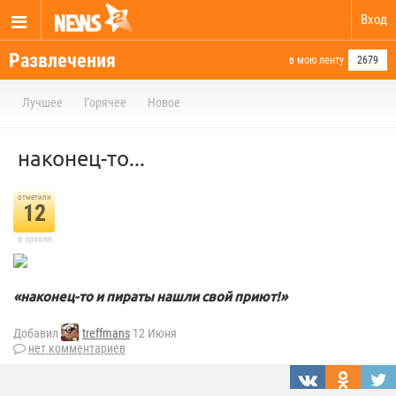
Вход
Развлечения
в мою ленту
2679
Лучшее
Горячее
Новое
наконец-то...
отметили
12
в архиве
«наконец-то и пираты нашли свой приют!»
Добавил
treffmans
12 Июня
нет комментариев