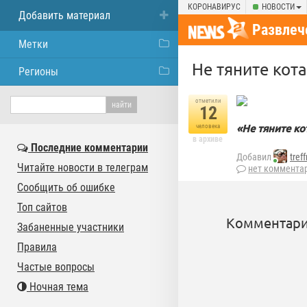
КОРОНАВИРУС
НОВОСТИ
Добавить материал
Развлеч
Метки
Не тяните кота.
Регионы
отметили
12
«Не тяните кот
человека
в архиве
Последние комментарии
Добавил
tref
Читайте новости в телеграм
нет коммента
Сообщить об ошибке
Топ сайтов
Комментари
Забаненные участники
Правила
Частые вопросы
Ночная тема