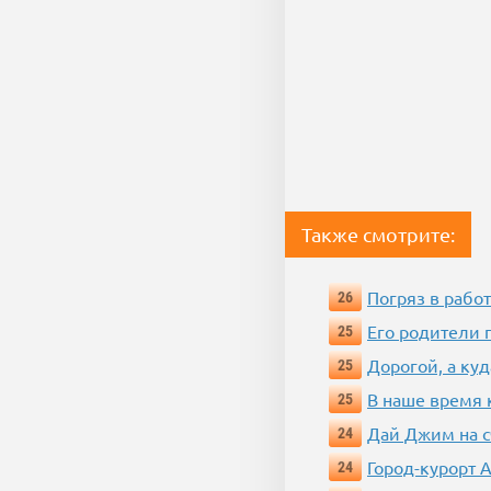
Также смотрите:
Погряз в работ
26
Его родители 
25
Дорогой, а куд
25
В наше время 
25
Дай Джим на с
24
Город-курорт 
24