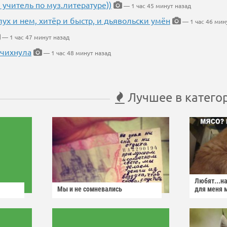
 учитель по муз.литературе))
— 1 час 45 минут назад
глух и нем, хитёр и быстр, и дьявольски умён
— 1 час 46 мин
— 1 час 47 минут назад
 чихнула
— 1 час 48 минут назад
Лучшее в катего
Любят...н
Мы и не сомневались
для меня 