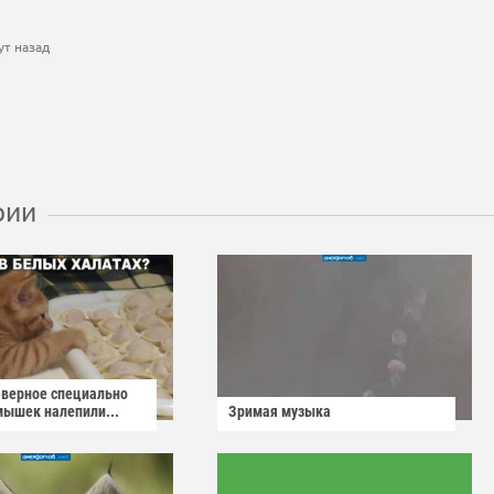
ут назад
рии
аверное специально
мышек налепили...
Зримая музыка