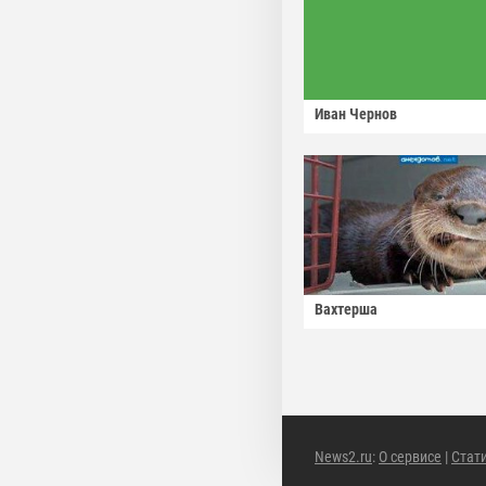
Иван Чернов
Вахтерша
News2.ru
:
О сервисе
|
Стат