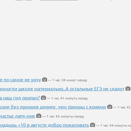
е по самое не хочу
— 1 час 38 минут назад
помогли школе материально..А остальные ЕГЭ не сдадут
а наш гид пропал?
— 1 час 41 минуту назад
кони без принцев ценнее, чем принцы с конями
— 1 час 42
частье лапу мне
— 1 час 43 минуты назад
Анадырь +10 в августе добро пожаловать
— 1 час 44 минуты н