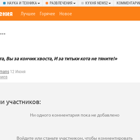
НАУКА И ТЕХНИКА
РАЗВЛЕЧЕНИЯ
КУХНЯ NEWS2
КОММЕНТАРИ
ения
Лучшее
Горячее
Новое
..
а, Вы за кончик хвоста, И за титьки кота не тяните!»
fmans
12 Июня
риев
и участников:
Ни одного комментария пока не добавлено
Войдите
или
станьте участником
, чтобы комментировать