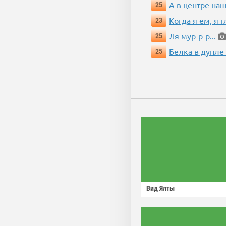
А в центре наш
25
Когда я ем, я 
23
Ля мур-р-р...
25
Белка в дупле
25
Вид Ялты