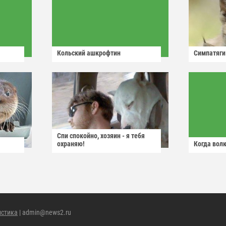
Кольский ашкрофтин
Симпатяги
Спи спокойно, хозяин - я тебя
охраняю!
Когда волк
истика
| admin@news2.ru