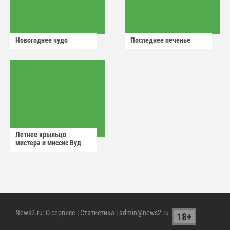
Новогоднее чудо
Последнее печенье
Летнее крыльцо
мистера и миссис Вуд
News2.ru
:
О сервисе
|
Статистика
| admin@news2.ru
18+