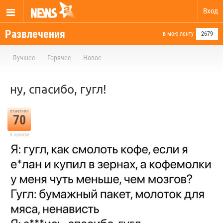
Вход
Развлечения
в мою ленту
2679
Лучшее
Горячее
Новое
ну, спасибо, гугл!
отметили
70
в архиве