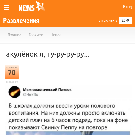
Вход
Развлечения
в мою ленту
2679
Лучшее
Горячее
Новое
акулёнок я, ту-ру-ру-ру...
отметили
70
в архиве