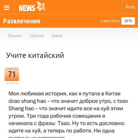
Вход
Развлечения
в мою ленту
2679
Лучшее
Горячее
Новое
Учите китайский
отметили
71
в архиве