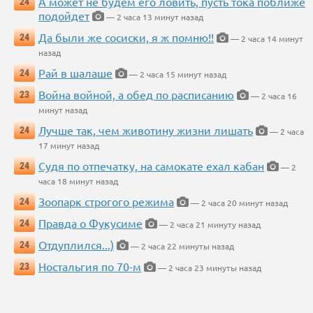
А может не будем его ловить, пусть тока поближе
24
подойдет
— 2 часа 13 минут назад
Да были же сосиски, я ж помню!!
24
— 2 часа 14 минут
назад
Рай в шалаше
24
— 2 часа 15 минут назад
Война войной, а обед по расписанию
23
— 2 часа 16
минут назад
Лучше так, чем животину жизни лишать
24
— 2 часа
17 минут назад
Судя по отпечатку, на самокате ехал кабан
24
— 2
часа 18 минут назад
Зоопарк строгого режима
24
— 2 часа 20 минут назад
Правда о Фукусиме
24
— 2 часа 21 минуту назад
Отдуплился...)
24
— 2 часа 22 минуты назад
Ностальгия по 70-м
23
— 2 часа 23 минуты назад