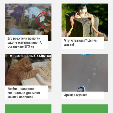
Его родители помогли
Что уставился? Целуй,
школе материально..А
давай!
остальные ЕГЭ не
сдадут
Любят...наверное
специально для меня
Зримая музыка
мышек налепили...