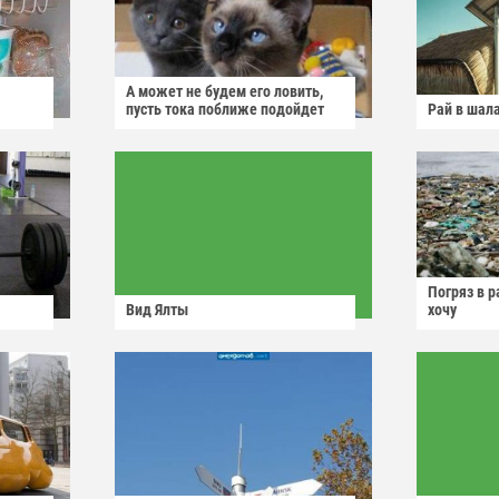
А может не будем его ловить,
пусть тока поближе подойдет
Рай в шал
Погряз в р
Вид Ялты
хочу