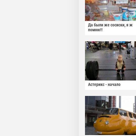
Да были же сосиски, я ж
помню!!
Астерикс - начало