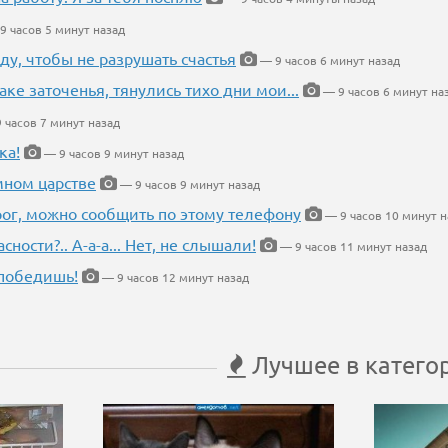
9 часов 5 минут назад
ду, чтобы не разрушать счастья
— 9 часов 6 минут назад
аке заточенья, тянулись тихо дни мои...
— 9 часов 6 минут на
 часов 7 минут назад
ка!
— 9 часов 9 минут назад
мном царстве
— 9 часов 9 минут назад
рог, можно сообщить по этому телефону
— 9 часов 10 минут н
ности?.. А-а-а... Нет, не слышали!
— 9 часов 11 минут назад
победишь!
— 9 часов 12 минут назад
Лучшее в катего