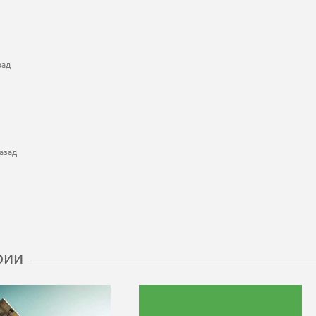
зад
азад
рии