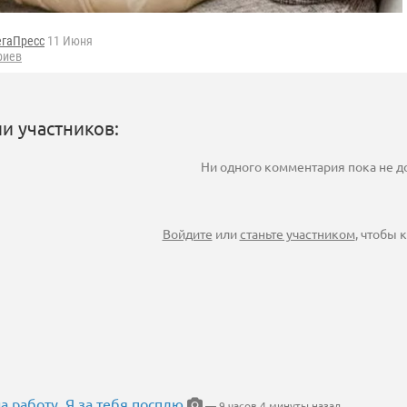
егаПресс
11 Июня
риев
и участников:
Ни одного комментария пока не 
Войдите
или
станьте участником
, чтобы
на работу. Я за тебя посплю
— 9 часов 4 минуты назад