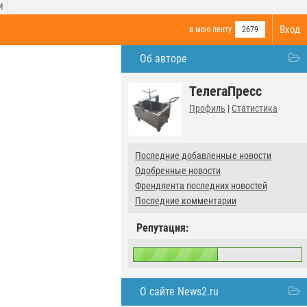
И
Вход
в мою ленту
2679
Об авторе
ТелегаПресс
Профиль
|
Статистика
Последние добавленные новости
Одобренные новости
Френдлента последних новостей
Последние комментарии
Репутация:
О сайте News2.ru