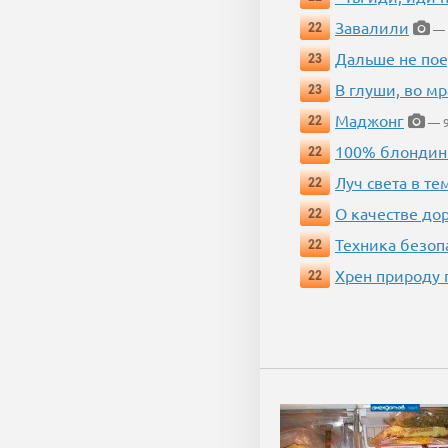
Завалили
22
— 
Дальше не пое
23
В глуши, во мр
23
Маджонг
22
— 9
100% блондин
22
Луч света в те
22
О качестве до
22
Техника безопас
22
Хрен природу 
22