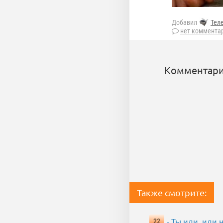
Добавил
Тел
нет коммента
Комментари
Также смотрите:
- Ты иди, иди 
22