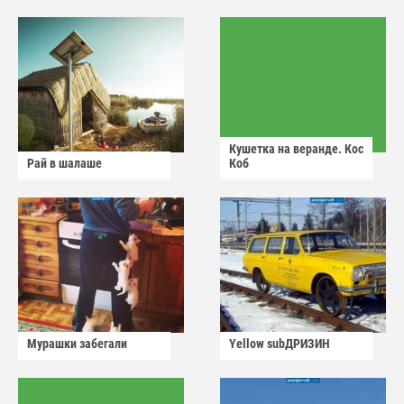
Кушетка на веранде. Кос
Рай в шалаше
Коб
Мурашки забегали
Yellow subДРИЗИН