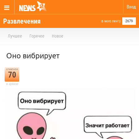
Вход
Развлечения
в мою ленту
2679
Лучшее
Горячее
Новое
Оно вибрирует
отметили
70
в архиве