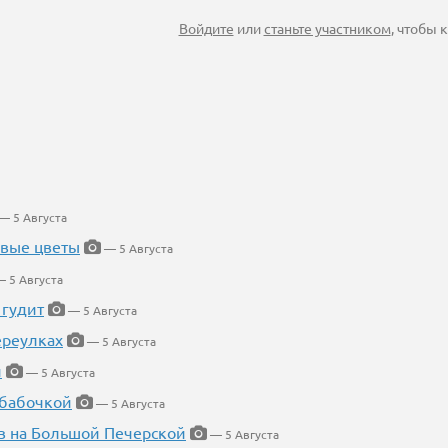
Войдите
или
станьте участником
, чтобы
— 5 Августа
евые цветы
— 5 Августа
 5 Августа
 гудит
— 5 Августа
ереулках
— 5 Августа
й
— 5 Августа
 бабочкой
— 5 Августа
в на Большой Печерской
— 5 Августа