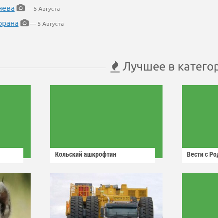
нева
— 5 Августа
орана
— 5 Августа
Лучшее в катего
Кольский ашкрофтин
Вести с Р