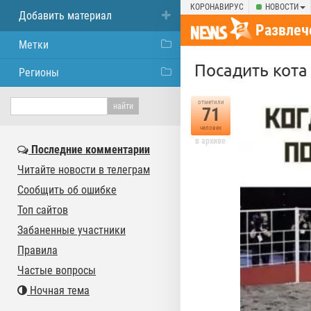
КОРОНАВИРУС
НОВОСТИ
Добавить материал
Развлеч
Метки
Посадить кота
Регионы
отметили
71
человек
в архиве
Последние комментарии
Читайте новости в телеграм
Сообщить об ошибке
Топ сайтов
Забаненные участники
Правила
Частые вопросы
Ночная тема