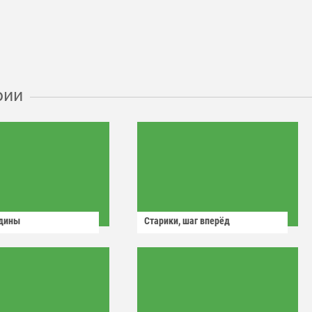
рии
одины
Старики, шаг вперёд