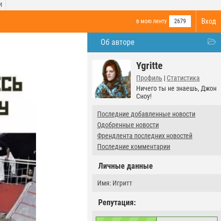
И
Вход
в мою ленту
2679
Об авторе
Ygritte
Профиль
|
Статистика
Ничего ты не знаешь, Джон
Сноу!
Последние добавленные новости
Одобренные новости
Френдлента последних новостей
Последние комментарии
Личные данные
Имя: Игритт
Репутация: