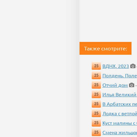
Также смотрите:
ВДНХ, 2023
25
Полдень. Пол
25
Отчий дом
25
—
Илья Великий
25
В Арбатских п
25
Лодка с ветло
25
Куст малины с
25
Смена жильцо
25