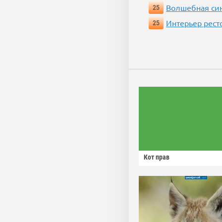
Волшебная си
25
Интерьер рест
25
Кот прав