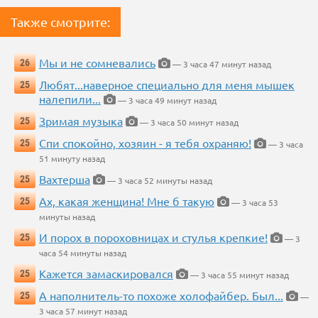
Также смотрите:
Мы и не сомневались
26
— 3 часа 47 минут назад
Любят...наверное специально для меня мышек
25
налепили...
— 3 часа 49 минут назад
Зримая музыка
25
— 3 часа 50 минут назад
Спи спокойно, хозяин - я тебя охраняю!
25
— 3 часа
51 минуту назад
Вахтерша
25
— 3 часа 52 минуты назад
Ах, какая женщина! Мне б такую
25
— 3 часа 53
минуты назад
И порох в пороховницах и стулья крепкие!
25
— 3
часа 54 минуты назад
Кажется замаскировался
25
— 3 часа 55 минут назад
А наполнитель-то похоже холофайбер. Был...
25
—
3 часа 57 минут назад