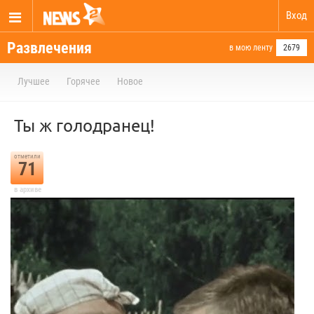
Вход
Развлечения
в мою ленту
2679
Лучшее
Горячее
Новое
Ты ж голодранец!
отметили
71
в архиве