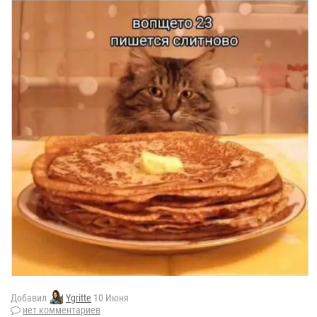
Добавил
Ygritte
10 Июня
нет комментариев