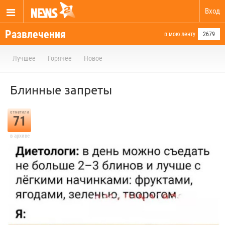
Вход
Развлечения
в мою ленту
2679
Лучшее
Горячее
Новое
Блинные запреты
отметили
71
в архиве