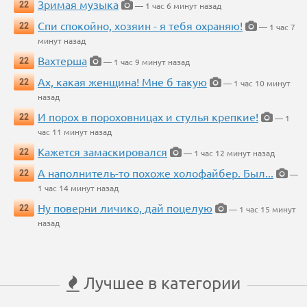
Зримая музыка
22
— 1 час 6 минут назад
Спи спокойно, хозяин - я тебя охраняю!
22
— 1 час 7
минут назад
Вахтерша
22
— 1 час 9 минут назад
Ах, какая женщина! Мне б такую
22
— 1 час 10 минут
назад
И порох в пороховницах и стулья крепкие!
22
— 1
час 11 минут назад
Кажется замаскировался
22
— 1 час 12 минут назад
А наполнитель-то похоже холофайбер. Был...
22
—
1 час 14 минут назад
Ну поверни личико, дай поцелую
22
— 1 час 15 минут
назад
Лучшее в категории